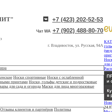
НИТ"
+7 (423) 202-52-53
+7 (902) 488-80-70
Чат WA
з
КА
г. Владивосток, ул. Русская, 94А
гол
(мед
ори
Нос
для 
лица
Рас
женские
Носки спортивные
Носки с ослабленной
ьными принтами
Носки, гольфы детские и подростковые
вары для сада и огорода
Маски для лица многоразовые
Нов
24.0
Отзывы клиентов и партнёров
Политика
Мы о