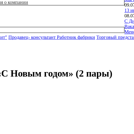
ия о компании
09.0
13 и
08.0
С Дн
Вак
Мен
нит"
Продавец- консультант
Работник фабрики
Торговый предста
«С Новым годом» (2 пары)