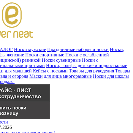
ТАЛОГ
Носки мужские
Праздничные наборы и носки
Носки,
ьфы женские
Носки спортивные
Носки с ослабленной
ицинской) резинкой
Носки сувенирные
Носки с
гинальными принтами
Носки, гольфы детские и подростковые
ки для малышей
Кейсы с носками
Товары для рукоделия
Товары
сада и огорода
Маски для лица многоразовые
Носки для школы
продажа
ости
7.2026
ткрыты к сотрудничеству!