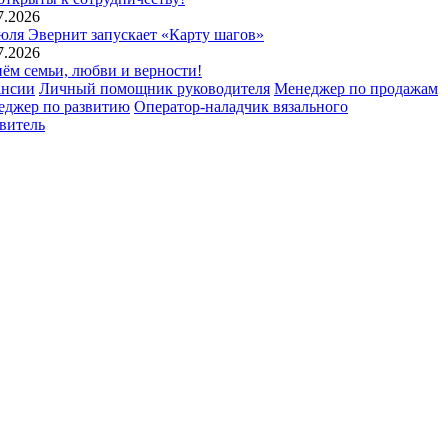
7.2026
юля Эвернит запускает «Карту шагов»
7.2026
ём семьи, любви и верности!
ансии
Личный помощник руководителя
Менеджер по продажам
еджер по развитию
Оператор-наладчик вязального
витель