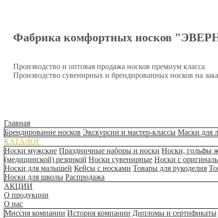
Фабрика комфортных носков "ЭВЕР
Производство и оптовая продажа носков премиум класса
Производство сувенирных и брендированных носков на зака
Главная
Брендирование носков
Экскурсии и мастер-классы
Маски для 
КАТАЛОГ
Носки мужские
Праздничные наборы и носки
Носки, гольфы 
(медицинской) резинкой
Носки сувенирные
Носки с оригинал
Носки для малышей
Кейсы с носками
Товары для рукоделия
То
Носки для школы
Распродажа
АКЦИИ
О продукции
О нас
Миссия компании
История компании
Дипломы и сертификаты