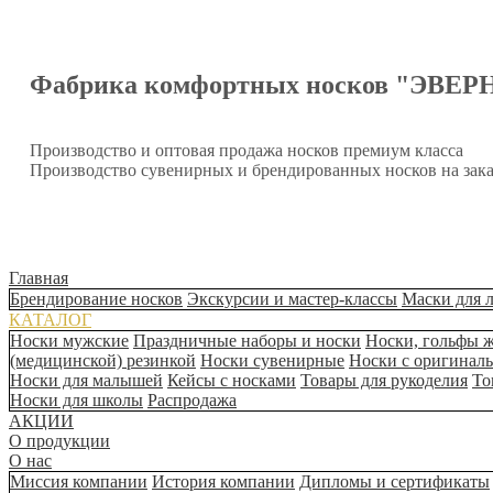
Фабрика комфортных носков "ЭВЕР
Производство и оптовая продажа носков премиум класса
Производство сувенирных и брендированных носков на зака
Главная
Брендирование носков
Экскурсии и мастер-классы
Маски для 
КАТАЛОГ
Носки мужские
Праздничные наборы и носки
Носки, гольфы 
(медицинской) резинкой
Носки сувенирные
Носки с оригинал
Носки для малышей
Кейсы с носками
Товары для рукоделия
То
Носки для школы
Распродажа
АКЦИИ
О продукции
О нас
Миссия компании
История компании
Дипломы и сертификаты