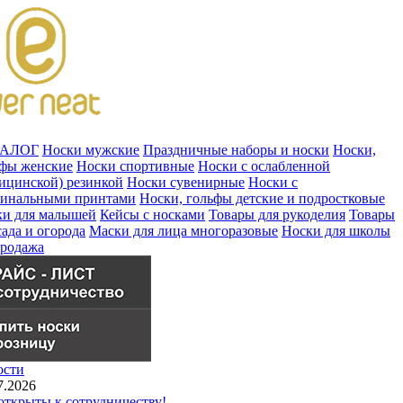
ТАЛОГ
Носки мужские
Праздничные наборы и носки
Носки,
ьфы женские
Носки спортивные
Носки с ослабленной
ицинской) резинкой
Носки сувенирные
Носки с
гинальными принтами
Носки, гольфы детские и подростковые
ки для малышей
Кейсы с носками
Товары для рукоделия
Товары
сада и огорода
Маски для лица многоразовые
Носки для школы
продажа
ости
7.2026
ткрыты к сотрудничеству!