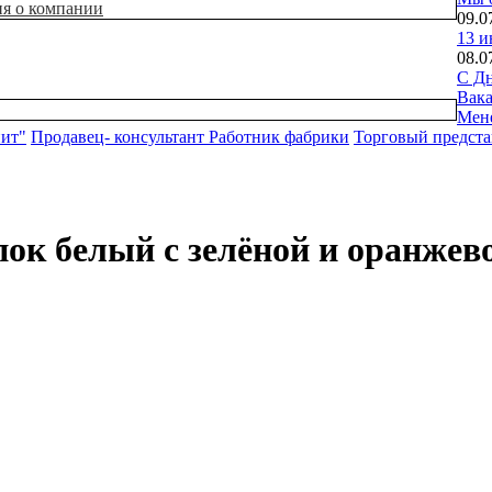
ия о компании
09.0
13 и
08.0
С Дн
Вак
Мен
нит"
Продавец- консультант
Работник фабрики
Торговый предста
пок белый с зелёной и оранжев