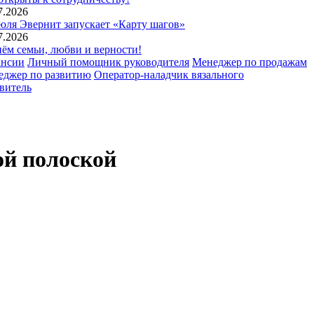
7.2026
юля Эвернит запускает «Карту шагов»
7.2026
ём семьи, любви и верности!
ансии
Личный помощник руководителя
Менеджер по продажам
еджер по развитию
Оператор-наладчик вязального
витель
ой полоской