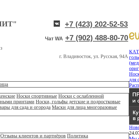
НИТ"
+7 (423) 202-52-53
+7 (902) 488-80-70
Чат WA
з
КА
г. Владивосток, ул. Русская, 94А
гол
(мед
ори
Нос
для 
лица
Рас
женские
Носки спортивные
Носки с ослабленной
ьными принтами
Носки, гольфы детские и подростковые
вары для сада и огорода
Маски для лица многоразовые
Нов
24.0
Отзывы клиентов и партнёров
Политика
Мы о