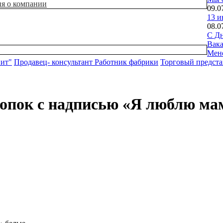
ия о компании
09.0
13 и
08.0
С Дн
Вак
Мен
нит"
Продавец- консультант
Работник фабрики
Торговый предста
лопок с надписью «Я люблю ма