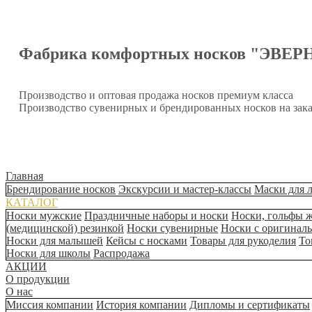
Фабрика комфортных носков "ЭВЕР
Производство и оптовая продажа носков премиум класса
Производство сувенирных и брендированных носков на зака
Главная
Брендирование носков
Экскурсии и мастер-классы
Маски для 
КАТАЛОГ
Носки мужские
Праздничные наборы и носки
Носки, гольфы 
(медицинской) резинкой
Носки сувенирные
Носки с оригинал
Носки для малышей
Кейсы с носками
Товары для рукоделия
То
Носки для школы
Распродажа
АКЦИИ
О продукции
О нас
Миссия компании
История компании
Дипломы и сертификаты