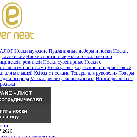
ТАЛОГ
Носки мужские
Праздничные наборы и носки
Носки,
ьфы женские
Носки спортивные
Носки с ослабленной
ицинской) резинкой
Носки сувенирные
Носки с
гинальными принтами
Носки, гольфы детские и подростковые
ки для малышей
Кейсы с носками
Товары для рукоделия
Товары
сада и огорода
Маски для лица многоразовые
Носки для школы
продажа
ости
7.2026
ткрыты к сотрудничеству!