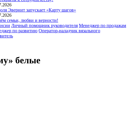
7.2026
юля Эвернит запускает «Карту шагов»
7.2026
ём семьи, любви и верности!
ансии
Личный помощник руководителя
Менеджер по продажам
еджер по развитию
Оператор-наладчик вязального
витель
му» белые