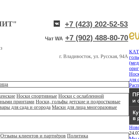
НИТ"
+7 (423) 202-52-53
+7 (902) 488-80-70
Чат WA
з
КА
г. Владивосток, ул. Русская, 94А
гол
(мед
ори
Нос
для 
лица
Рас
женские
Носки спортивные
Носки с ослабленной
ьными принтами
Носки, гольфы детские и подростковые
вары для сада и огорода
Маски для лица многоразовые
Нов
24.0
Отзывы клиентов и партнёров
Политика
Мы о