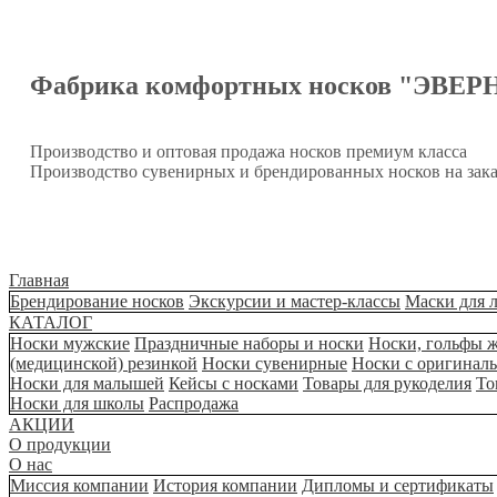
Фабрика комфортных носков "ЭВЕР
Производство и оптовая продажа носков премиум класса
Производство сувенирных и брендированных носков на зака
Главная
Брендирование носков
Экскурсии и мастер-классы
Маски для 
КАТАЛОГ
Носки мужские
Праздничные наборы и носки
Носки, гольфы 
(медицинской) резинкой
Носки сувенирные
Носки с оригинал
Носки для малышей
Кейсы с носками
Товары для рукоделия
То
Носки для школы
Распродажа
АКЦИИ
О продукции
О нас
Миссия компании
История компании
Дипломы и сертификаты