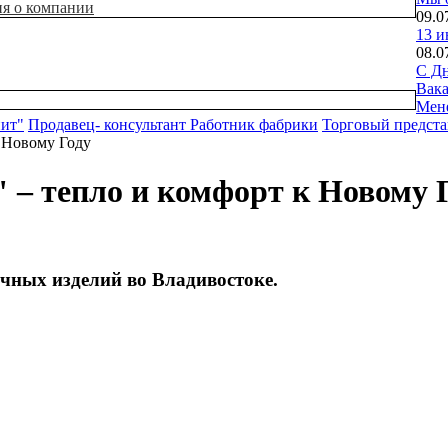
ия о компании
09.0
13 и
08.0
С Дн
Вак
Мен
нит"
Продавец- консультант
Работник фабрики
Торговый предста
 Новому Году
 – тепло и комфорт к Новому 
чных изделий во Владивостоке.