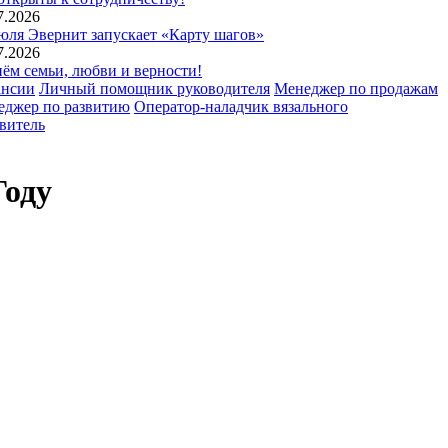
7.2026
юля Эвернит запускает «Карту шагов»
7.2026
ём семьи, любви и верности!
ансии
Личный помощник руководителя
Менеджер по продажам
еджер по развитию
Оператор-наладчик вязального
витель
Году