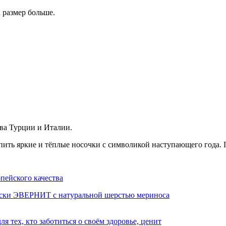
а размер больше.
тва Турции и Италии.
упить яркие и тёплые носочки с символикой наступающего года
пейского качества
оски ЭВЕРНИТ с натуральной шерстью мериноса
 тех, кто заботиться о своём здоровье, ценит