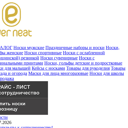
ТАЛОГ
Носки мужские
Праздничные наборы и носки
Носки,
ьфы женские
Носки спортивные
Носки с ослабленной
ицинской) резинкой
Носки сувенирные
Носки с
гинальными принтами
Носки, гольфы детские и подростковые
ки для малышей
Кейсы с носками
Товары для рукоделия
Товары
сада и огорода
Маски для лица многоразовые
Носки для школы
продажа
ости
7.2026
ткрыты к сотрудничеству!