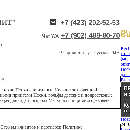
НИТ"
+7 (423) 202-52-53
+7 (902) 488-80-70
Чат WA
з
КА
г. Владивосток, ул. Русская, 94А
гол
(мед
ори
Нос
для 
лица
Рас
женские
Носки спортивные
Носки с ослабленной
ьными принтами
Носки, гольфы детские и подростковые
вары для сада и огорода
Маски для лица многоразовые
Нов
24.0
Отзывы клиентов и партнёров
Политика
Мы о