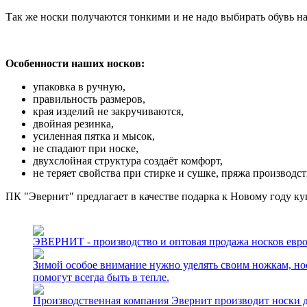
Так же носки получаются тонкими и не надо выбирать обувь н
Особенности наших носков:
упаковка в ручную,
правильность размеров,
края изделий не закручиваются,
двойная резинка,
усиленная пятка и мысок,
не спадают при носке,
двухслойная структура создаёт комфорт,
не теряет свойства при стирке и сушке, пряжа производс
ПК "Эвернит" предлагает в качестве подарка к Новому году к
ЭВЕРНИТ - производство и оптовая продажа носков евро
Зимой особое внимание нужно уделять своим ножкам, н
помогут всегда быть в тепле.
Производственная компания Эвернит производит носки для