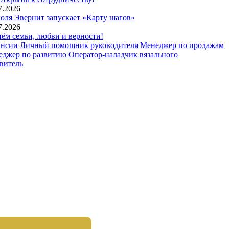
7.2026
юля Эвернит запускает «Карту шагов»
7.2026
ём семьи, любви и верности!
ансии
Личный помощник руководителя
Менеджер по продажам
еджер по развитию
Оператор-наладчик вязального
витель