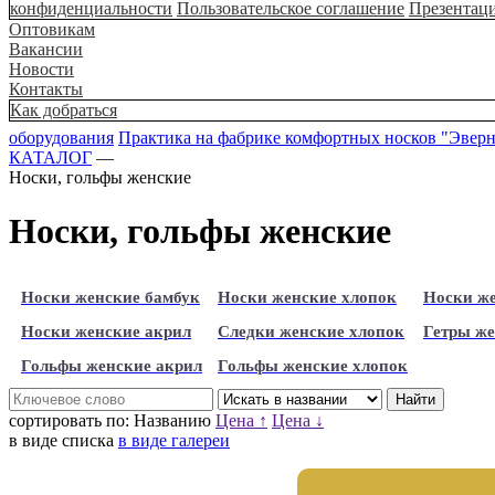
конфиденциальности
Пользовательское соглашение
Презентац
Оптовикам
Вакансии
Новости
Контакты
Как добраться
оборудования
Практика на фабрике комфортных носков "Эвер
КАТАЛОГ
—
Носки, гольфы женские
Носки, гольфы женские
Носки женские бамбук
Носки женские хлопок
Носки же
Носки женские акрил
Следки женские хлопок
Гетры же
Гольфы женские акрил
Гольфы женские хлопок
сортировать по:
Названию
Цена ↑
Цена ↓
в виде списка
в виде галереи