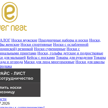
ТАЛОГ
Носки мужские
Праздничные наборы и носки
Носки,
ьфы женские
Носки спортивные
Носки с ослабленной
ицинской) резинкой
Носки сувенирные
Носки с
гинальными принтами
Носки, гольфы детские и подростковые
ки для малышей
Кейсы с носками
Товары для рукоделия
Товары
сада и огорода
Маски для лица многоразовые
Носки для школы
продажа
ости
7.2026
ткрыты к сотрудничеству!