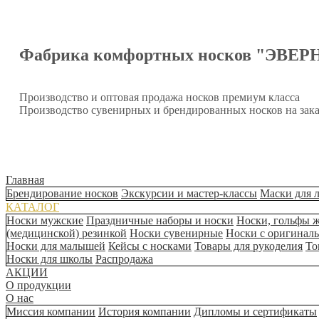
Фабрика комфортных носков "ЭВЕР
Производство и оптовая продажа носков премиум класса
Производство сувенирных и брендированных носков на зака
Главная
Брендирование носков
Экскурсии и мастер-классы
Маски для 
КАТАЛОГ
Носки мужские
Праздничные наборы и носки
Носки, гольфы 
(медицинской) резинкой
Носки сувенирные
Носки с оригинал
Носки для малышей
Кейсы с носками
Товары для рукоделия
То
Носки для школы
Распродажа
АКЦИИ
О продукции
О нас
Миссия компании
История компании
Дипломы и сертификаты