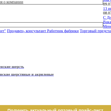
ия о компании
09.0
13 и
08.0
С Дн
Вак
Мен
нит"
Продавец- консультант
Работник фабрики
Торговый предста
нские шерсть
нские шерстяные и акриловые
Получить актуальный оптовый прайс-лист