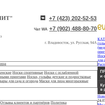
НИТ"
+7 (423) 202-52-53
+7 (902) 488-80-70
Чат WA
з
КА
г. Владивосток, ул. Русская, 94А
гол
(мед
ори
Нос
для 
лица
Рас
женские
Носки спортивные
Носки с ослабленной
ьными принтами
Носки, гольфы детские и подростковые
вары для сада и огорода
Маски для лица многоразовые
Нов
24.0
Отзывы клиентов и партнёров
Политика
Мы о