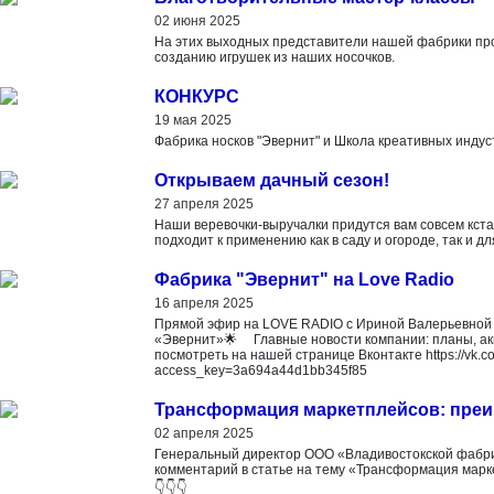
02 июня 2025
На этих выходных представители нашей фабрики пр
созданию игрушек из наших носочков.
КОНКУРС
19 мая 2025
Фабрика носков "Эвернит" и Школа креативных индус
Открываем дачный сезон!
27 апреля 2025
Наши веревочки-выручалки придутся вам совсем кст
подходит к применению как в саду и огороде, так и дл
Фабрика "Эвернит" на Love Radio
16 апреля 2025
Прямой эфир на LOVE RADIO с Ириной Валерьевной
«Эвернит»🌟 Главные новости компании: планы, а
посмотреть на нашей странице Вконтакте https://vk
access_key=3a694a44d1bb345f85
Трансформация маркетплейсов: преи
02 апреля 2025
Генеральный директор ООО «Владивостокской фабр
комментарий в статье на тему «Трансформация марк
👇👇👇