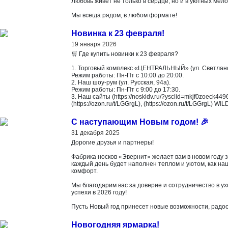
Любовь живет не только в сердце, но и в уютных мел
Мы всегда рядом, в любом формате!
Новинка к 23 февраля!
19 января 2026
🛒 Где купить новинки к 23 февраля?
1. Торговый комплекс «ЦЕНТРАЛЬНЫЙ» (ул. Светланска
Режим работы: Пн-Пт с 10:00 до 20:00.
2. Наш шоу-рум (ул. Русская, 94а).
Режим работы: Пн-Пт с 9:00 до 17:30.
3. Наш сайты (https://noskidv.ru/?ysclid=mkjf0zoeck
(https://ozon.ru/t/LGGrgL), (https://ozon.ru/t/LGGrgL) W
С наступающим Новым годом! 🎉
31 декабря 2025
Дорогие друзья и партнеры!
Фабрика носков «Эвернит» желает вам в новом году з
каждый день будет наполнен теплом и уютом, как наш
комфорт.
Мы благодарим вас за доверие и сотрудничество в у
успехи в 2026 году!
Пусть Новый год принесет новые возможности, радос
Новогодняя ярмарка!