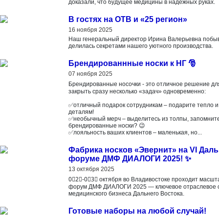
доказали, что будущее медицины в надежных руках.
В гостях на ОТВ и «25 регион»
16 ноября 2025
Наш генеральный директор Ирина Валерьевна побывал
делилась секретами нашего уютного производства.
Брендированнные носки к НГ 🎅
07 ноября 2025
Брендированные носочки - это отличное решение дл
закрыть сразу несколько «задач» одновременно:
✅отличный подарок сотрудникам – подарите тепло и
деталям!
✅необычный мерч – выделитесь из толпы, запомните
брендированные носки? 😉
✅лояльность ваших клиентов – маленькая, но...
Фабрика носков «Эвернит» на VI Да
форуме ДМФ ДИАЛОГИ 2025! ✨
13 октября 2025
0⃣2⃣-0⃣3⃣ октября во Владивостоке проходит масш
форум ДМФ ДИАЛОГИ 2025 — ключевое отраслевое с
медицинского бизнеса Дальнего Востока.
Готовые наборы на любой случай!