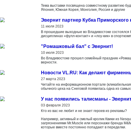
Тема выставки посвящена совместному развитию буду
Япония, Южная Корея, Монголия, Россия и другие
Эвернит партнер Кубка Приморского к
11 июля 2023
В прошедшие выходные во Владивостоке состоялся Ку
дисциплинах «фулл-контакт» и «лоу-кик» в спортком
"Ромашковый бал" с Эвернит!
10 июля 2023
Во Владивостоке прошел семейный праздник «Ромаш
верности.
Новости VL.RU: Как делают фирменны
27 марта 2023
Читайте на информационном портале (кликабельная с
обычного цеха на Снеговой появилась одна из самых
У нас появились талисманы - Эвернит
03 февраля 2023
Кто из вас не любит и не знает героев из рекламы?
Например, активный и смелый кролик Квики из Nesqui
загрязнениями Mr.Muscle или персонажи бренда M&M
которые вместе постоянно попадают в переделки.