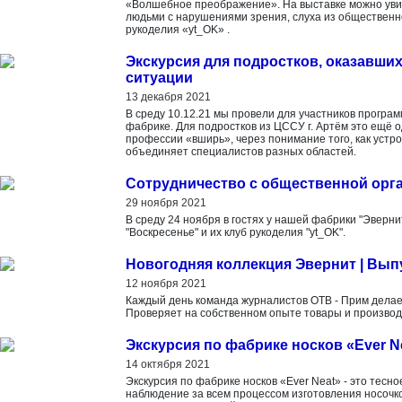
«Волшебное преображение». На выставке можно уви
людьми с нарушениями зрения, слуха из общественно
рукоделия «yt_OK» .
Экскурсия для подростков, оказавши
ситуации
13 декабря 2021
В среду 10.12.21 мы провели для участников прогр
фабрике. Для подростков из ЦССУ г. Артём это ещё
профессии «вширь», через понимание того, как устр
объединяет специалистов разных областей.
Сотрудничество с общественной орг
29 ноября 2021
В среду 24 ноября в гостях у нашей фабрики "Эверн
"Воскресенье" и их клуб рукоделия "yt_OK".
Новогодняя коллекция Эвернит | В
12 ноября 2021
Каждый день команда журналистов ОТВ - Прим делае
Проверяет на собственном опыте товары и производ
Экскурсия по фабрике носков «Ever N
14 октября 2021
Экскурсия по фабрике носков «Ever Neat» - это тесн
наблюдение за всем процессом изготовления носочков 