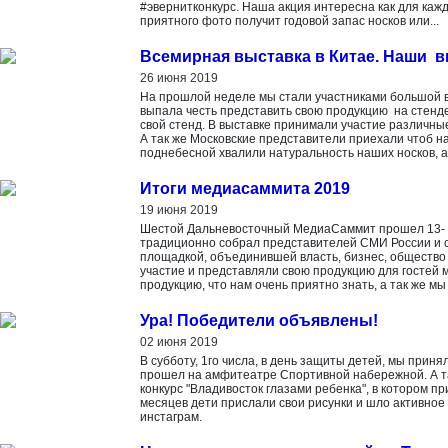
#эвернитконкурс. Наша акция интересна как для каж
приятного фото получит годовой запас носков или...
Всемирная выставка в Китае. Наши в
26 июня 2019
На прошлой неделе мы стали участниками большой вс
выпала честь представить свою продукцию на стенде
свой стенд. В выставке принимали участие различные
А так же Московские представители приехали чтоб 
поднебесной хвалили натуральность наших носков, а 
Итоги медиасаммита 2019
19 июня 2019
Шестой Дальневосточный МедиаСаммит прошел 13- 1
традиционно собрал представителей СМИ России и 
площадкой, объединившей власть, бизнес, общество
участие и представляли свою продукцию для гостей 
продукцию, что нам очень приятно знать, а так же м
Ура! Победители объявлены!
02 июня 2019
В субботу, 1го числа, в день защиты детей, мы приня
прошел на амфитеатре Спортивной набережной. А т
конкурс "Владивосток глазами ребенка", в котором пр
месяцев дети прислали свои рисунки и шло активное
инстаграм.