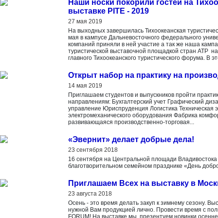
Наши носки покорили гостей на Тихо
выставке PITE - 2019
27 мая 2019
На выходных завершилась Тихоокеанская туристическ
мая в кампусе Дальневосточного федерального унив
компаний приняли в ней участие а так же наша камп
туристической выставочной площадкой стран АТР на 
главного Тихоокеанского туристического форума. В эт
Открыт набор на практику на произв
14 мая 2019
Приглашаем студентов и выпускников пройти практик
направлениям: Бухгалтерский учет Графический диз
управление Юриспруденция Логистика Техническая 
электромеханического оборудования Фабрика комфо
развивающаяся производственно-торговая...
«Эвернит» делает добрые дела!
23 сентября 2018
16 сентября на Центральной площади Владивостока 
благотворительном семейном празднике «День добро
Приглашаем Всех на выставку в Моск
23 августа 2018
Осень - это время делать закуп к зимнему сезону. Вы
нужной Вам продукцией лично. Провести время с по
FORUM! На выставке мы презентуем новинки осеннего