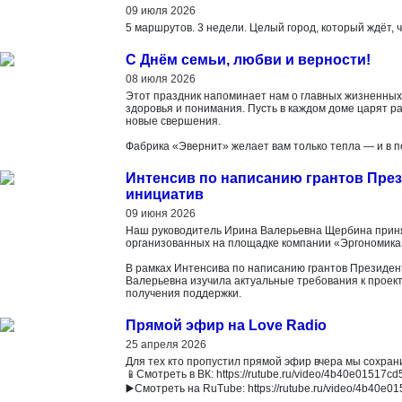
09 июля 2026
5 маршрутов. 3 недели. Целый город, который ждёт, 
С Днём семьи, любви и верности!
08 июля 2026
Этот праздник напоминает нам о главных жизненных
здоровья и понимания. Пусть в каждом доме царят ра
новые свершения.
Фабрика «Эвернит» желает вам только тепла — и в по
Интенсив по написанию грантов Пре
инициатив
09 июня 2026
Наш руководитель Ирина Валерьевна Щербина приня
организованных на площадке компании «Эргономика» (
В рамках Интенсива по написанию грантов Президен
Валерьевна изучила актуальные требования к проект
получения поддержки.
Прямой эфир на Love Radio
25 апреля 2026
Для тех кто пропустил прямой эфир вчера мы сохрани
📱Смотреть в ВК: https://rutube.ru/video/4b40e01517
▶️Смотреть на RuTube: https://rutube.ru/video/4b40e