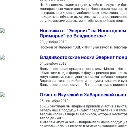
Чтобы помочь людям защитить себя от вирусов и ба
многоразовые маски для лица. Наша маска комфортно
натурального хлопка с добавлением полиамида, а дл
находится в области дыхательных органов, применяе
регулируемыми завязками, чтобы можно было подтян
Носочки от "Эвернит" на Новогоднем
Приморье" во Владивостоке
20 декабря 2019
Носочки от Фабрики "ЭВЕРНИТ" участвуют в Новогод
Владивостокские носки Эвернит пон
04 декабря 2019
Дальневосточная ярмарка открылась в Москве. Интер
объектами в виде флоры и фауны региона располож
могут ознакомиться с достижениями в области социа
Востока, а также приобрести продукты питания и су
Дальневосточного округа. В торговых шале широко п
Отчет о Якутской и Хабаровской выст
25 сентября 2019
13-15 сентября мы впервые приняли участие в выстав
Теперь наша продукция будет представлена и в этом
теплые носки из шерсти мериноса, которые несмотря
тепло до - 40 С.
Жителям Якутска очень понравилась наша продукция,
покупали носки из шерсти и отмечали хорошее качес