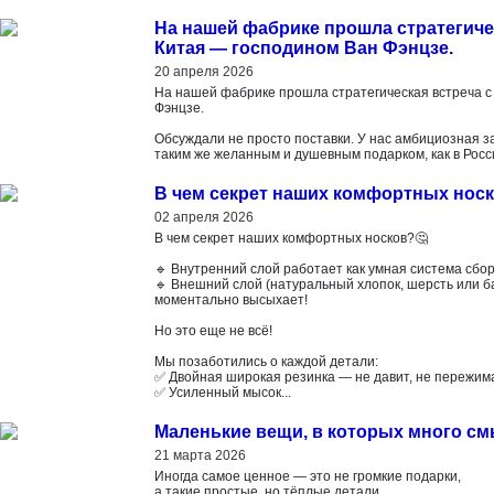
На нашей фабрике прошла стратегиче
Китая — господином Ван Фэнцзе.
20 апреля 2026
На нашей фабрике прошла стратегическая встреча с
Фэнцзе.
Обсуждали не просто поставки. У нас амбициозная за
таким же желанным и душевным подарком, как в Росс
В чем секрет наших комфортных нос
02 апреля 2026
В чем секрет наших комфортных носков?🤔
🔹 Внутренний слой работает как умная система сбор
🔹 Внешний слой (натуральный хлопок, шерсть или 
моментально высыхает!
Но это еще не всё!
Мы позаботились о каждой детали:
✅ Двойная широкая резинка — не давит, не пережима
✅ Усиленный мысок...
Маленькие вещи, в которых много см
21 марта 2026
Иногда самое ценное — это не громкие подарки,
а такие простые, но тёплые детали.