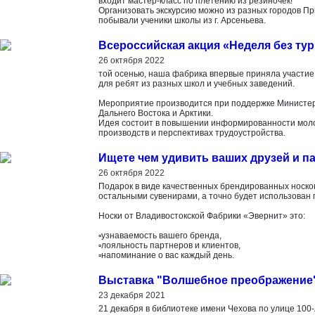
входит мастер-класс по плетению из резиночек!
Организовать экскурсию можно из разных городов Прим
побывали ученики школы из г. Арсеньева.
Всероссийская акция «Неделя без ту
26 октября 2022
той осенью, наша фабрика впервые приняла участие 
для ребят из разных школ и учебных заведений.
Мероприятие производится при поддержке Министер
Дальнего Востока и Арктики.
Идея состоит в повышении информированности моло
производств и перспективах трудоустройства.
Ищете чем удивить ваших друзей и п
26 октября 2022
Подарок в виде качественных брендированных носков
остальными сувенирами, а точно будет использован 
Носки от Владивостокской Фабрики «Эвернит» это:
▫️узнаваемость вашего бренда,
▫️лояльность партнеров и клиентов,
▫️напоминание о вас каждый день.
Выставка "Волшебное преображение
23 декабря 2021
21 декабря в библиотеке имени Чехова по улице 100