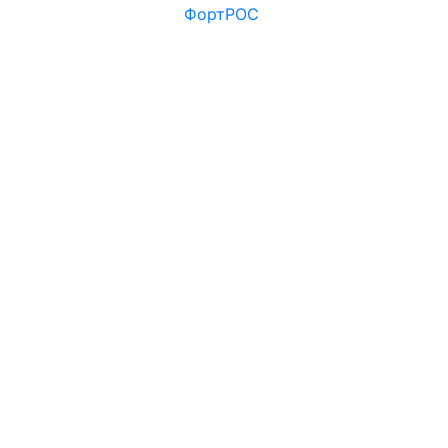
ФортРОС