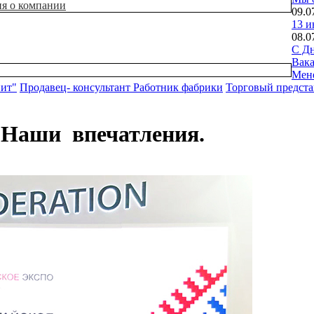
ия о компании
09.0
13 и
08.0
С Дн
Вак
Мен
нит"
Продавец- консультант
Работник фабрики
Торговый предста
 Наши впечатления.