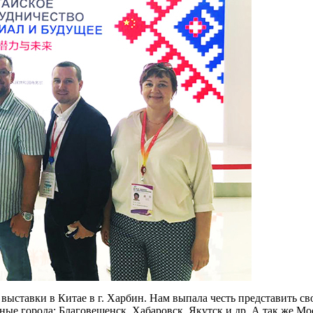
ыставки в Китае в г. Харбин. Нам выпала честь представить с
ные города: Благовещенск, Хабаровск, Якутск и др. А так же М