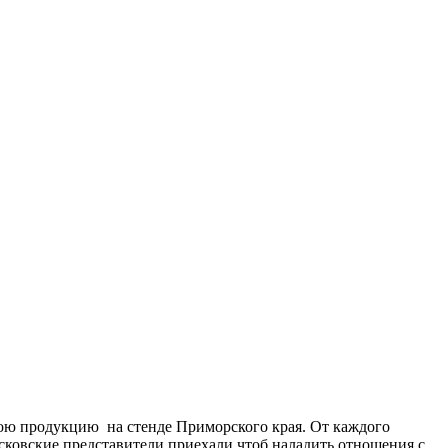
вою продукцию на стенде Приморского края. От каждого
осковские представители приехали чтоб наладить отношения с