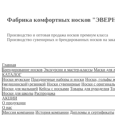
Фабрика комфортных носков "ЭВЕР
Производство и оптовая продажа носков премиум класса
Производство сувенирных и брендированных носков на зака
Главная
Брендирование носков
Экскурсии и мастер-классы
Маски для 
КАТАЛОГ
Носки мужские
Праздничные наборы и носки
Носки, гольфы 
(медицинской) резинкой
Носки сувенирные
Носки с оригинал
Носки для малышей
Кейсы с носками
Товары для рукоделия
То
Носки для школы
Распродажа
АКЦИИ
О продукции
О нас
Миссия компании
История компании
Дипломы и сертификаты