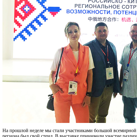
На прошлой неделе мы стали участниками большой всемирной в
региона был свой стенд. В выставке принимали участие различ