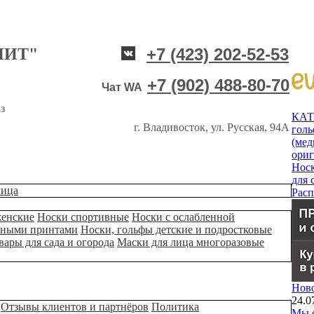
НИТ"
+7 (423) 202-52-53
+7 (902) 488-80-70
Чат WA
з
КА
г. Владивосток, ул. Русская, 94А
гол
(мед
ори
Нос
для 
лица
Рас
женские
Носки спортивные
Носки с ослабленной
ьными принтами
Носки, гольфы детские и подростковые
вары для сада и огорода
Маски для лица многоразовые
Нов
24.0
Отзывы клиентов и партнёров
Политика
Мы о