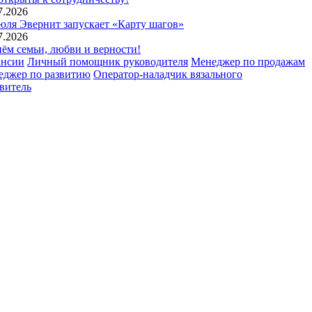
7.2026
юля Эвернит запускает «Карту шагов»
7.2026
ём семьи, любви и верности!
ансии
Личный помощник руководителя
Менеджер по продажам
еджер по развитию
Оператор-наладчик вязального
витель