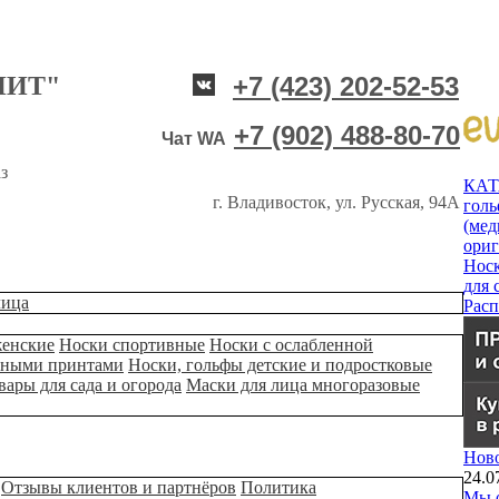
НИТ"
+7 (423) 202-52-53
+7 (902) 488-80-70
Чат WA
з
КА
г. Владивосток, ул. Русская, 94А
гол
(мед
ори
Нос
для 
лица
Рас
женские
Носки спортивные
Носки с ослабленной
ьными принтами
Носки, гольфы детские и подростковые
вары для сада и огорода
Маски для лица многоразовые
Нов
24.0
Отзывы клиентов и партнёров
Политика
Мы о