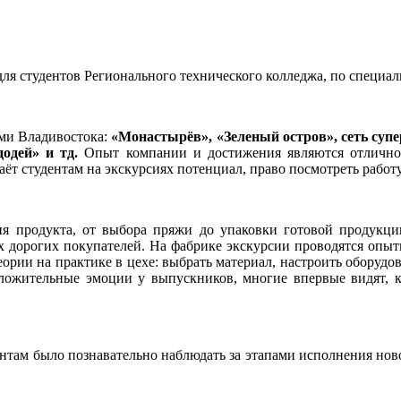
ля студентов Регионального технического колледжа, по специаль
ми Владивостока:
«Монастырёв», «Зеленый остров», сеть супе
одей» и тд.
Опыт компании и достижения являются отличной
аёт студентам на экскурсиях потенциал, право посмотреть работ
ия продукта, от выбора пряжи до упаковки готовой продукци
ших дорогих покупателей. На фабрике экскурсии проводятся опы
ории на практике в цехе: выбрать материал, настроить оборудов
оложительные эмоции у выпускников, многие впервые видят, к
нтам было познавательно наблюдать за этапами исполнения ново