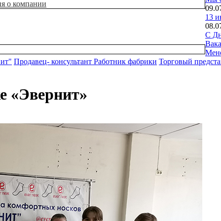
ия о компании
09.0
13 и
08.0
С Дн
Вак
Мен
нит"
Продавец- консультант
Работник фабрики
Торговый предста
е «Эвернит»