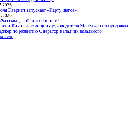
7.2026
юля Эвернит запускает «Карту шагов»
7.2026
ём семьи, любви и верности!
ансии
Личный помощник руководителя
Менеджер по продажам
еджер по развитию
Оператор-наладчик вязального
витель