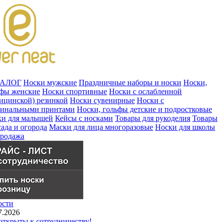
ТАЛОГ
Носки мужские
Праздничные наборы и носки
Носки,
ьфы женские
Носки спортивные
Носки с ослабленной
ицинской) резинкой
Носки сувенирные
Носки с
гинальными принтами
Носки, гольфы детские и подростковые
ки для малышей
Кейсы с носками
Товары для рукоделия
Товары
сада и огорода
Маски для лица многоразовые
Носки для школы
продажа
ости
7.2026
ткрыты к сотрудничеству!