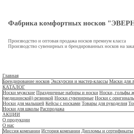
Фабрика комфортных носков "ЭВЕР
Производство и оптовая продажа носков премиум класса
Производство сувенирных и брендированных носков на зака
Главная
Брендирование носков
Экскурсии и мастер-классы
Маски для 
КАТАЛОГ
Носки мужские
Праздничные наборы и носки
Носки, гольфы 
(медицинской) резинкой
Носки сувенирные
Носки с оригинал
Носки для малышей
Кейсы с носками
Товары для рукоделия
То
Носки для школы
Распродажа
АКЦИИ
О продукции
О нас
Миссия компании
История компании
Дипломы и сертификаты