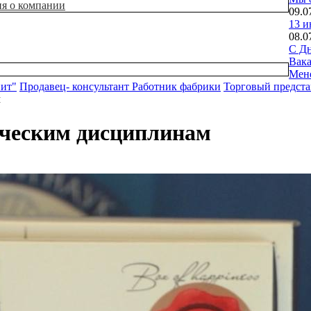
ия о компании
09.0
13 и
08.0
С Дн
Вак
Мен
нит"
Продавец- консультант
Работник фабрики
Торговый предста
м
ческим дисциплинам