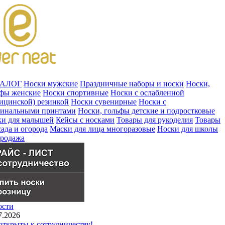
ТАЛОГ
Носки мужские
Праздничные наборы и носки
Носки,
ьфы женские
Носки спортивные
Носки с ослабленной
ицинской) резинкой
Носки сувенирные
Носки с
гинальными принтами
Носки, гольфы детские и подростковые
ки для малышей
Кейсы с носками
Товары для рукоделия
Товары
сада и огорода
Маски для лица многоразовые
Носки для школы
продажа
ости
7.2026
ткрыты к сотрудничеству!