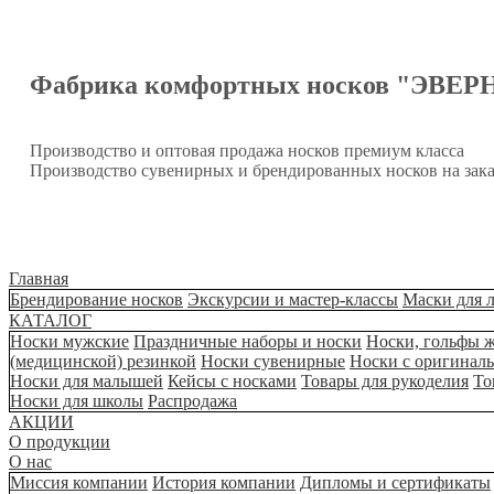
Фабрика комфортных носков "ЭВЕР
Производство и оптовая продажа носков премиум класса
Производство сувенирных и брендированных носков на зака
Главная
Брендирование носков
Экскурсии и мастер-классы
Маски для 
КАТАЛОГ
Носки мужские
Праздничные наборы и носки
Носки, гольфы 
(медицинской) резинкой
Носки сувенирные
Носки с оригинал
Носки для малышей
Кейсы с носками
Товары для рукоделия
То
Носки для школы
Распродажа
АКЦИИ
О продукции
О нас
Миссия компании
История компании
Дипломы и сертификаты