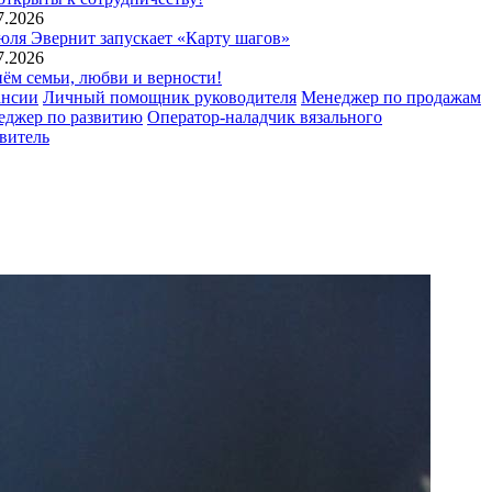
7.2026
юля Эвернит запускает «Карту шагов»
7.2026
ём семьи, любви и верности!
ансии
Личный помощник руководителя
Менеджер по продажам
еджер по развитию
Оператор-наладчик вязального
витель