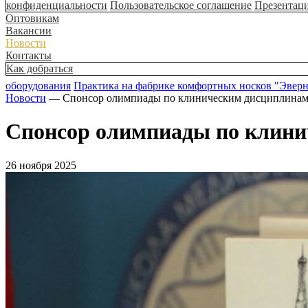
конфиденциальности
Пользовательское соглашение
Презентац
Оптовикам
Вакансии
Новости
Контакты
Как добраться
оборудования
Практика на фабрике комфортных носков "Эвер
Новости
— Спонсор олимпиады по клиническим дисциплина
Спонсор олимпиады по клини
26 ноября 2025