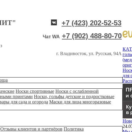
НИТ"
+7 (423) 202-52-53
+7 (902) 488-80-70
Чат WA
з
КА
г. Владивосток, ул. Русская, 94А
гол
(мед
ори
Нос
для 
лица
Рас
женские
Носки спортивные
Носки с ослабленной
ьными принтами
Носки, гольфы детские и подростковые
вары для сада и огорода
Маски для лица многоразовые
Нов
24.0
Отзывы клиентов и партнёров
Политика
Мы о