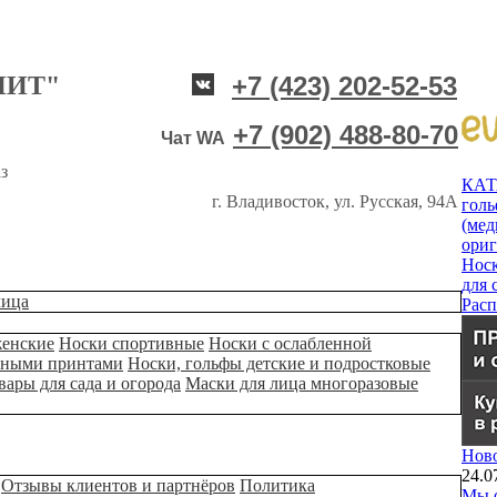
НИТ"
+7 (423) 202-52-53
+7 (902) 488-80-70
Чат WA
з
КА
г. Владивосток, ул. Русская, 94А
гол
(мед
ори
Нос
для 
лица
Рас
женские
Носки спортивные
Носки с ослабленной
ьными принтами
Носки, гольфы детские и подростковые
вары для сада и огорода
Маски для лица многоразовые
Нов
24.0
Отзывы клиентов и партнёров
Политика
Мы о