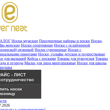
ТАЛОГ
Носки мужские
Праздничные наборы и носки
Носки,
ьфы женские
Носки спортивные
Носки с ослабленной
ицинской) резинкой
Носки сувенирные
Носки с
гинальными принтами
Носки, гольфы детские и подростковые
ки для малышей
Кейсы с носками
Товары для рукоделия
Товары
сада и огорода
Маски для лица многоразовые
Носки для школы
продажа
ости
7.2026
ткрыты к сотрудничеству!