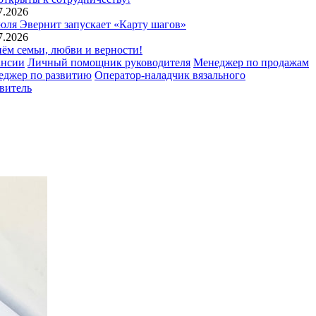
7.2026
юля Эвернит запускает «Карту шагов»
7.2026
ём семьи, любви и верности!
ансии
Личный помощник руководителя
Менеджер по продажам
еджер по развитию
Оператор-наладчик вязального
витель