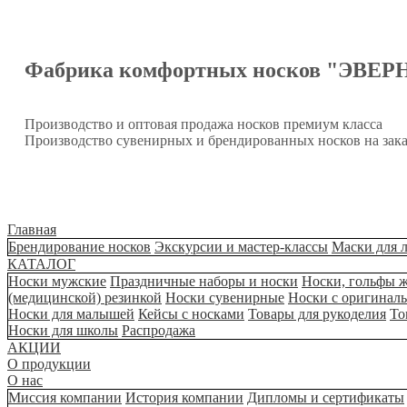
Фабрика комфортных носков "ЭВЕР
Производство и оптовая продажа носков премиум класса
Производство сувенирных и брендированных носков на зака
Главная
Брендирование носков
Экскурсии и мастер-классы
Маски для 
КАТАЛОГ
Носки мужские
Праздничные наборы и носки
Носки, гольфы 
(медицинской) резинкой
Носки сувенирные
Носки с оригинал
Носки для малышей
Кейсы с носками
Товары для рукоделия
То
Носки для школы
Распродажа
АКЦИИ
О продукции
О нас
Миссия компании
История компании
Дипломы и сертификаты