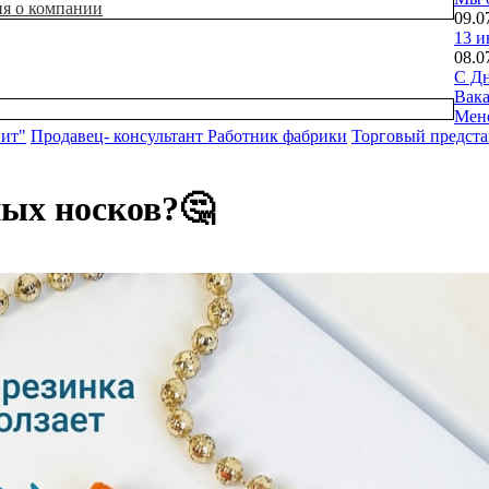
ия о компании
09.0
13 и
08.0
С Дн
Вак
Мен
нит"
Продавец- консультант
Работник фабрики
Торговый предста
ных носков?🤔