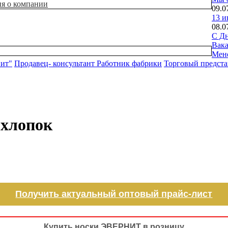
ия о компании
09.0
13 и
08.0
С Дн
Вак
Мен
нит"
Продавец- консультант
Работник фабрики
Торговый предста
 хлопок
Получить актуальный оптовый прайс-лист
Купить носки ЭВЕРНИТ в розницу