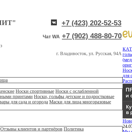
НИТ"
+7 (423) 202-52-53
+7 (902) 488-80-70
Чат WA
з
КА
г. Владивосток, ул. Русская, 94А
гол
(мед
ори
Нос
для 
лица
Рас
женские
Носки спортивные
Носки с ослабленной
ьными принтами
Носки, гольфы детские и подростковые
вары для сада и огорода
Маски для лица многоразовые
Нов
24.0
Отзывы клиентов и партнёров
Политика
Мы о