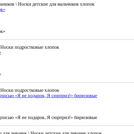
льчиков \ Носки детские для мальчиков хлопок
ок»
ок»
\ Носки подростковые хлопок
е
е
\ Носки подростковые хлопок
дписью «Я не подарок, Я сюрприз!» бирюзовые
дписью «Я не подарок, Я сюрприз!» бирюзовые
 для девочек \ Носки детские для девочек хлопок