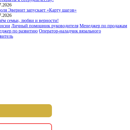
7.2026
юля Эвернит запускает «Карту шагов»
7.2026
ём семьи, любви и верности!
ансии
Личный помощник руководителя
Менеджер по продажам
еджер по развитию
Оператор-наладчик вязального
витель