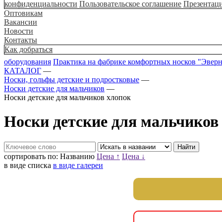
конфиденциальности
Пользовательское соглашение
Презентац
Оптовикам
Вакансии
Новости
Контакты
Как добраться
оборудования
Практика на фабрике комфортных носков "Эвер
КАТАЛОГ
—
Носки, гольфы детские и подростковые
—
Носки детские для мальчиков
—
Носки детские для мальчиков хлопок
Носки детские для мальчиков
сортировать по:
Названию
Цена ↑
Цена ↓
в виде списка
в виде галереи