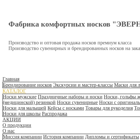
Фабрика комфортных носков "ЭВЕР
Производство и оптовая продажа носков премиум класса
Производство сувенирных и брендированных носков на зака
Главная
Брендирование носков
Экскурсии и мастер-классы
Маски для 
КАТАЛОГ
Носки мужские
Праздничные наборы и носки
Носки, гольфы 
(медицинской) резинкой
Носки сувенирные
Носки с оригинал
Носки для малышей
Кейсы с носками
Товары для рукоделия
То
Носки для школы
Распродажа
АКЦИИ
О продукции
О нас
Миссия компании
История компании
Дипломы и сертификаты