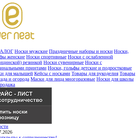
ТАЛОГ
Носки мужские
Праздничные наборы и носки
Носки,
ьфы женские
Носки спортивные
Носки с ослабленной
ицинской) резинкой
Носки сувенирные
Носки с
гинальными принтами
Носки, гольфы детские и подростковые
ки для малышей
Кейсы с носками
Товары для рукоделия
Товары
сада и огорода
Маски для лица многоразовые
Носки для школы
продажа
ости
7.2026
ткрыты к сотрудничеству!