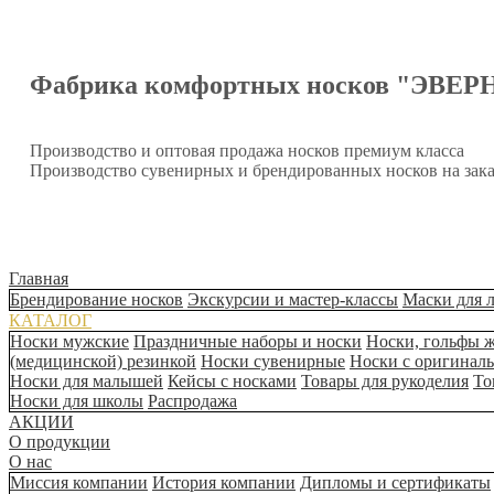
Фабрика комфортных носков "ЭВЕР
Производство и оптовая продажа носков премиум класса
Производство сувенирных и брендированных носков на зака
Главная
Брендирование носков
Экскурсии и мастер-классы
Маски для 
КАТАЛОГ
Носки мужские
Праздничные наборы и носки
Носки, гольфы 
(медицинской) резинкой
Носки сувенирные
Носки с оригинал
Носки для малышей
Кейсы с носками
Товары для рукоделия
То
Носки для школы
Распродажа
АКЦИИ
О продукции
О нас
Миссия компании
История компании
Дипломы и сертификаты