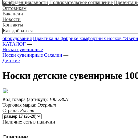
конфиденциальности
Пользовательское соглашение
Презентац
Оптовикам
Вакансии
Новости
Контакты
Как добраться
оборудования
Практика на фабрике комфортных носков "Эвер
КАТАЛОГ
—
Носки сувенирные
—
Носки сувенирные Сахалин
—
Детские
Носки детские сувенирные 10
Код товара (артикул):
100-230/1
Торговая марка:
Эвернит
Страна:
Россия
Наличие:
есть в наличии
Описание