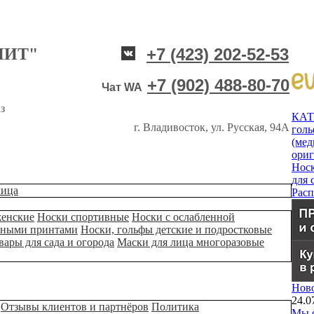
НИТ"
+7 (423) 202-52-53
+7 (902) 488-80-70
Чат WA
з
КА
г. Владивосток, ул. Русская, 94А
гол
(мед
ори
Нос
для 
лица
Рас
женские
Носки спортивные
Носки с ослабленной
ьными принтами
Носки, гольфы детские и подростковые
вары для сада и огорода
Маски для лица многоразовые
Нов
24.0
Отзывы клиентов и партнёров
Политика
Мы о