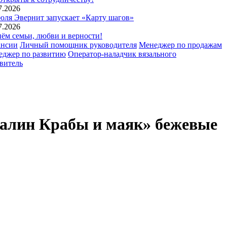
7.2026
юля Эвернит запускает «Карту шагов»
7.2026
ём семьи, любви и верности!
ансии
Личный помощник руководителя
Менеджер по продажам
еджер по развитию
Оператор-наладчик вязального
витель
ахалин Крабы и маяк» бежевые