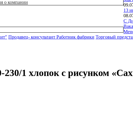
ия о компании
09.0
13 и
08.0
С Дн
Вак
Мен
нит"
Продавец- консультант
Работник фабрики
Торговый предста
0-230/1 хлопок с рисунком «С