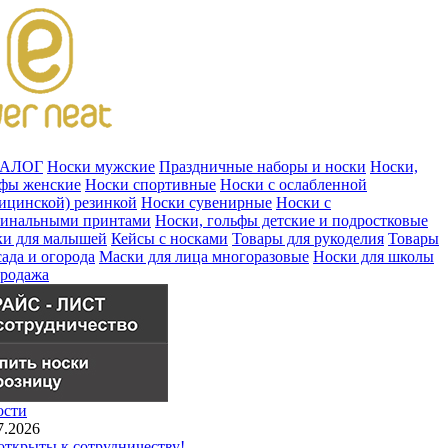
ТАЛОГ
Носки мужские
Праздничные наборы и носки
Носки,
ьфы женские
Носки спортивные
Носки с ослабленной
ицинской) резинкой
Носки сувенирные
Носки с
гинальными принтами
Носки, гольфы детские и подростковые
ки для малышей
Кейсы с носками
Товары для рукоделия
Товары
сада и огорода
Маски для лица многоразовые
Носки для школы
продажа
ости
7.2026
ткрыты к сотрудничеству!