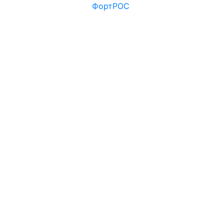
ФортРОС