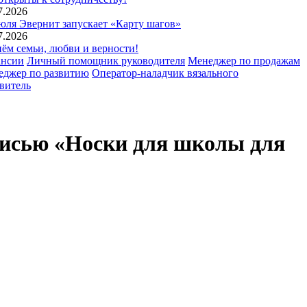
7.2026
юля Эвернит запускает «Карту шагов»
7.2026
ём семьи, любви и верности!
ансии
Личный помощник руководителя
Менеджер по продажам
еджер по развитию
Оператор-наладчик вязального
витель
писью «Носки для школы для