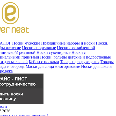
ТАЛОГ
Носки мужские
Праздничные наборы и носки
Носки,
ьфы женские
Носки спортивные
Носки с ослабленной
ицинской) резинкой
Носки сувенирные
Носки с
гинальными принтами
Носки, гольфы детские и подростковые
ки для малышей
Кейсы с носками
Товары для рукоделия
Товары
сада и огорода
Маски для лица многоразовые
Носки для школы
продажа
ости
7.2026
ткрыты к сотрудничеству!