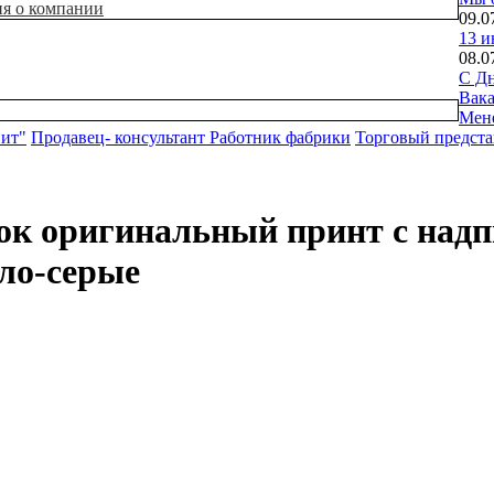
ия о компании
09.0
13 и
08.0
С Дн
Вак
Мен
нит"
Продавец- консультант
Работник фабрики
Торговый предста
пок оригинальный принт с над
ло-серые