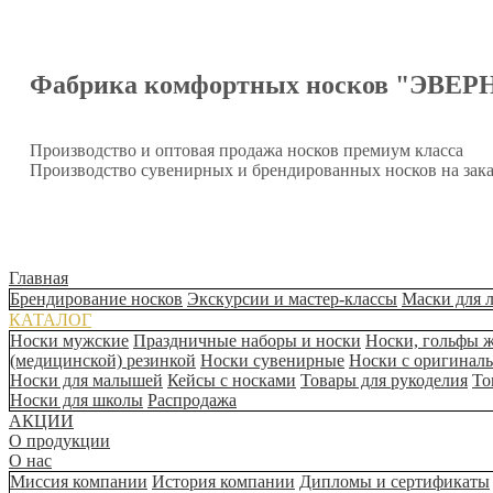
Фабрика комфортных носков "ЭВЕР
Производство и оптовая продажа носков премиум класса
Производство сувенирных и брендированных носков на зака
Главная
Брендирование носков
Экскурсии и мастер-классы
Маски для 
КАТАЛОГ
Носки мужские
Праздничные наборы и носки
Носки, гольфы 
(медицинской) резинкой
Носки сувенирные
Носки с оригинал
Носки для малышей
Кейсы с носками
Товары для рукоделия
То
Носки для школы
Распродажа
АКЦИИ
О продукции
О нас
Миссия компании
История компании
Дипломы и сертификаты