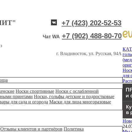
НИТ"
+7 (423) 202-52-53
+7 (902) 488-80-70
Чат WA
з
КА
г. Владивосток, ул. Русская, 94А
гол
(мед
ори
Нос
для 
лица
Рас
женские
Носки спортивные
Носки с ослабленной
ьными принтами
Носки, гольфы детские и подростковые
вары для сада и огорода
Маски для лица многоразовые
Нов
24.0
Отзывы клиентов и партнёров
Политика
Мы о