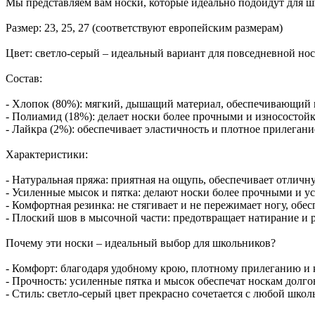
Мы представляем вам носки, которые идеально подойдут для ш
Размер: 23, 25, 27 (соответствуют европейским размерам)
Цвет: светло-серый – идеальный вариант для повседневной но
Состав:
- Хлопок (80%): мягкий, дышащий материал, обеспечивающий 
- Полиамид (18%): делает носки более прочными и износостой
- Лайкра (2%): обеспечивает эластичность и плотное прилегани
Характеристики:
- Натуральная пряжа: приятная на ощупь, обеспечивает отличн
- Усиленные мысок и пятка: делают носки более прочными и у
- Комфортная резинка: не стягивает и не пережимает ногу, обе
- Плоский шов в мысочной части: предотвращает натирание и 
Почему эти носки – идеальный выбор для школьников?
- Комфорт: благодаря удобному крою, плотному прилеганию и 
- Прочность: усиленные пятка и мысок обеспечат носкам долг
- Стиль: светло-серый цвет прекрасно сочетается с любой шко