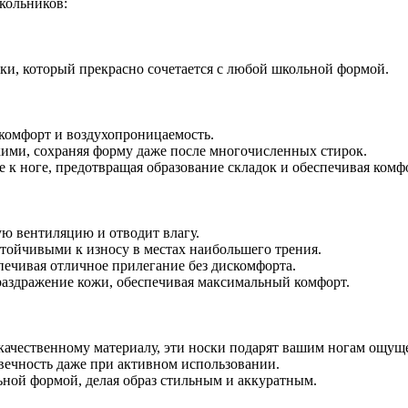
кольников:
ски, который прекрасно сочетается с любой школьной формой.
комфорт и воздухопроницаемость.
кими, сохраняя форму даже после многочисленных стирок.
е к ноге, предотвращая образование складок и обеспечивая комфо
ую вентиляцию и отводит влагу.
стойчивыми к износу в местах наибольшего трения.
спечивая отличное прилегание без дискомфорта.
раздражение кожи, обеспечивая максимальный комфорт.
качественному материалу, эти носки подарят вашим ногам ощущ
овечность даже при активном использовании.
льной формой, делая образ стильным и аккуратным.