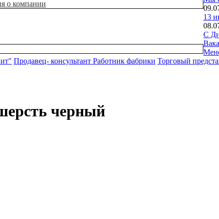
ия о компании
09.0
13 и
08.0
С Дн
Вак
Мен
нит"
Продавец- консультант
Работник фабрики
Торговый предста
шерсть черный