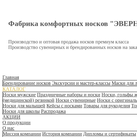
Фабрика комфортных носков "ЭВЕР
Производство и оптовая продажа носков премиум класса
Производство сувенирных и брендированных носков на зака
Главная
Брендирование носков
Экскурсии и мастер-классы
Маски для 
КАТАЛОГ
Носки мужские
Праздничные наборы и носки
Носки, гольфы 
(медицинской) резинкой
Носки сувенирные
Носки с оригинал
Носки для малышей
Кейсы с носками
Товары для рукоделия
То
Носки для школы
Распродажа
АКЦИИ
О продукции
О нас
Миссия компании
История компании
Дипломы и сертификаты