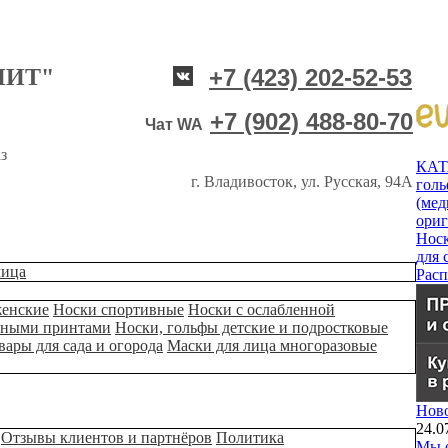
НИТ"
+7 (423) 202-52-53
+7 (902) 488-80-70
Чат WA
з
КА
г. Владивосток, ул. Русская, 94А
гол
(мед
ори
Нос
для 
лица
Рас
женские
Носки спортивные
Носки с ослабленной
ьными принтами
Носки, гольфы детские и подростковые
вары для сада и огорода
Маски для лица многоразовые
Нов
24.0
Отзывы клиентов и партнёров
Политика
Мы о