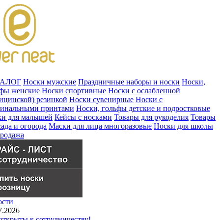
ТАЛОГ
Носки мужские
Праздничные наборы и носки
Носки,
ьфы женские
Носки спортивные
Носки с ослабленной
ицинской) резинкой
Носки сувенирные
Носки с
гинальными принтами
Носки, гольфы детские и подростковые
ки для малышей
Кейсы с носками
Товары для рукоделия
Товары
сада и огорода
Маски для лица многоразовые
Носки для школы
продажа
ости
7.2026
ткрыты к сотрудничеству!