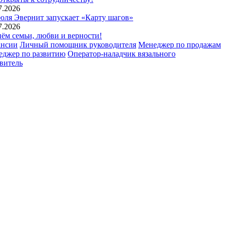
7.2026
юля Эвернит запускает «Карту шагов»
7.2026
ём семьи, любви и верности!
ансии
Личный помощник руководителя
Менеджер по продажам
еджер по развитию
Оператор-наладчик вязального
витель