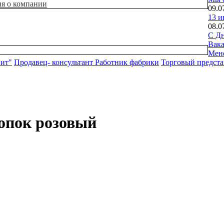
ия о компании
09.0
13 и
08.0
С Дн
Вак
Мен
нит"
Продавец- консультант
Работник фабрики
Торговый предста
лопок розовый