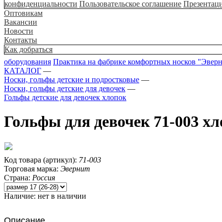
конфиденциальности
Пользовательское соглашение
Презентац
Оптовикам
Вакансии
Новости
Контакты
Как добраться
оборудования
Практика на фабрике комфортных носков "Эвер
КАТАЛОГ
—
Носки, гольфы детские и подростковые
—
Носки, гольфы детские для девочек
—
Гольфы детские для девочек хлопок
Гольфы для девочек 71-003 х
Код товара (артикул):
71-003
Торговая марка:
Эвернит
Страна:
Россия
Наличие:
нет в наличии
Описание