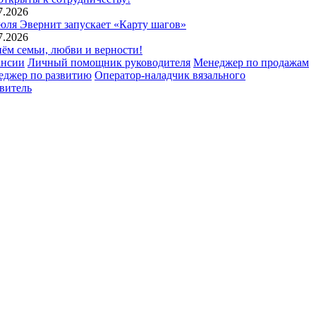
7.2026
юля Эвернит запускает «Карту шагов»
7.2026
ём семьи, любви и верности!
ансии
Личный помощник руководителя
Менеджер по продажам
еджер по развитию
Оператор-наладчик вязального
витель