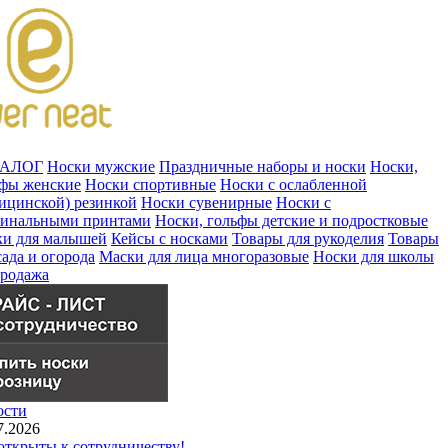
ТАЛОГ
Носки мужские
Праздничные наборы и носки
Носки,
ьфы женские
Носки спортивные
Носки с ослабленной
ицинской) резинкой
Носки сувенирные
Носки с
гинальными принтами
Носки, гольфы детские и подростковые
ки для малышей
Кейсы с носками
Товары для рукоделия
Товары
сада и огорода
Маски для лица многоразовые
Носки для школы
продажа
ости
7.2026
ткрыты к сотрудничеству!