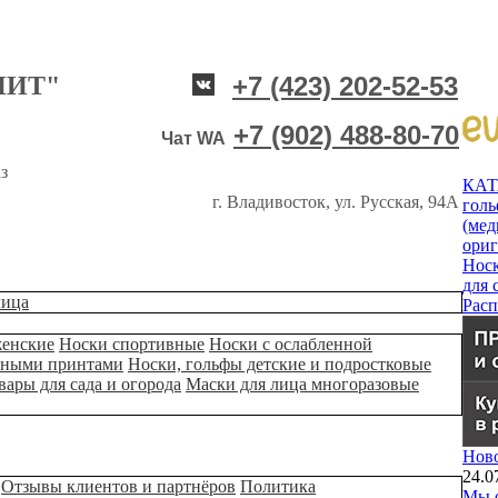
НИТ"
+7 (423) 202-52-53
+7 (902) 488-80-70
Чат WA
з
КА
г. Владивосток, ул. Русская, 94А
гол
(мед
ори
Нос
для 
лица
Рас
женские
Носки спортивные
Носки с ослабленной
ьными принтами
Носки, гольфы детские и подростковые
вары для сада и огорода
Маски для лица многоразовые
Нов
24.0
Отзывы клиентов и партнёров
Политика
Мы о