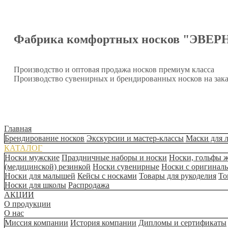
Фабрика комфортных носков "ЭВЕР
Производство и оптовая продажа носков премиум класса
Производство сувенирных и брендированных носков на зака
Главная
Брендирование носков
Экскурсии и мастер-классы
Маски для 
КАТАЛОГ
Носки мужские
Праздничные наборы и носки
Носки, гольфы 
(медицинской) резинкой
Носки сувенирные
Носки с оригинал
Носки для малышей
Кейсы с носками
Товары для рукоделия
То
Носки для школы
Распродажа
АКЦИИ
О продукции
О нас
Миссия компании
История компании
Дипломы и сертификаты