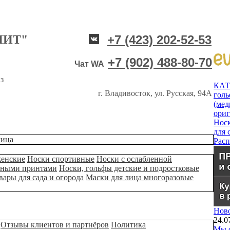
НИТ"
+7 (423) 202-52-53
+7 (902) 488-80-70
Чат WA
з
КА
г. Владивосток, ул. Русская, 94А
гол
(мед
ори
Нос
для 
лица
Рас
женские
Носки спортивные
Носки с ослабленной
ьными принтами
Носки, гольфы детские и подростковые
вары для сада и огорода
Маски для лица многоразовые
Нов
24.0
Отзывы клиентов и партнёров
Политика
Мы о