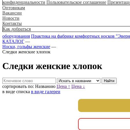
конфиденциальности
Пользовательское соглашение
Презентац
Оптовикам
Вакансии
Новости
Контакты
Как добраться
оборудования
Практика на фабрике комфортных носков "Эвер
КАТАЛОГ
—
Носки, гольфы женские
—
Следки женские хлопок
Следки женские хлопок
сортировать по:
Названию
Цена ↑
Цена ↓
в виде списка
в виде галереи