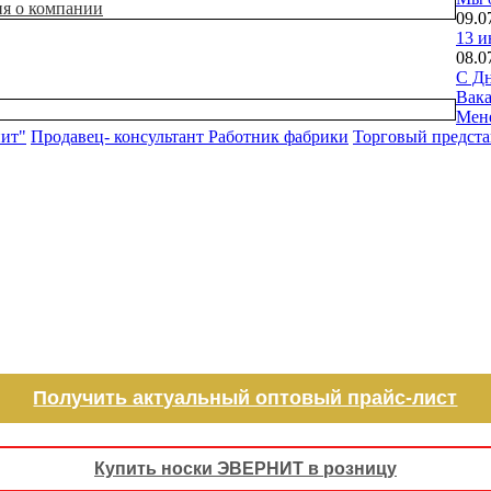
ия о компании
09.0
13 и
08.0
С Дн
Вак
Мен
нит"
Продавец- консультант
Работник фабрики
Торговый предста
Получить актуальный оптовый прайс-лист
Купить носки ЭВЕРНИТ в розницу