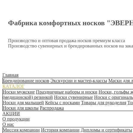
Фабрика комфортных носков "ЭВЕР
Производство и оптовая продажа носков премиум класса
Производство сувенирных и брендированных носков на зака
Главная
Брендирование носков
Экскурсии и мастер-классы
Маски для 
КАТАЛОГ
Носки мужские
Праздничные наборы и носки
Носки, гольфы 
(медицинской) резинкой
Носки сувенирные
Носки с оригинал
Носки для малышей
Кейсы с носками
Товары для рукоделия
То
Носки для школы
Распродажа
АКЦИИ
О продукции
О нас
Миссия компании
История компании
Дипломы и сертификаты