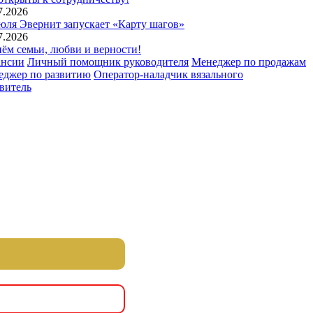
7.2026
юля Эвернит запускает «Карту шагов»
7.2026
ём семьи, любви и верности!
ансии
Личный помощник руководителя
Менеджер по продажам
еджер по развитию
Оператор-наладчик вязального
витель