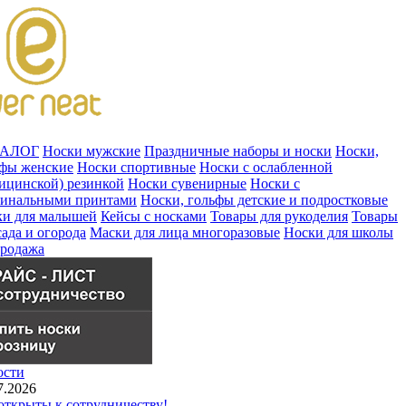
ТАЛОГ
Носки мужские
Праздничные наборы и носки
Носки,
ьфы женские
Носки спортивные
Носки с ослабленной
ицинской) резинкой
Носки сувенирные
Носки с
гинальными принтами
Носки, гольфы детские и подростковые
ки для малышей
Кейсы с носками
Товары для рукоделия
Товары
сада и огорода
Маски для лица многоразовые
Носки для школы
продажа
ости
7.2026
ткрыты к сотрудничеству!