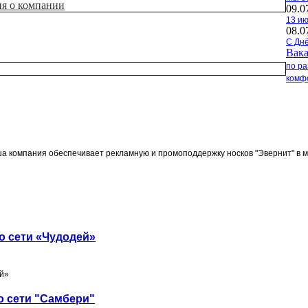
ия о компании
09.0
13 ию
08.0
С Днё
Вак
по р
комф
 компания обеспечивает рекламную и промоподдержку носков "Эвернит" в ма
о сети «Чудодей»
ей»
о сети "Самбери"