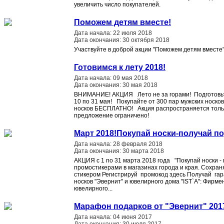
увеличить число покупателей.
Поможем детям вместе!
Дата начала: 22 июля 2018
Дата окончания: 30 октября 2018
Участвуйте в доброй акции "Поможем детям вместе"
Готовимся к лету 2018!
Дата начала: 09 мая 2018
Дата окончания: 30 мая 2018
ВНИМАНИЕ! АКЦИЯ Лето не за горами! Подготовьте
10 по 31 мая! Покупайте от 300 пар мужских носко
носков БЕСПЛАТНО! Акция распространяется тольк
предложение ограничено!
Март 2018!Покупай носки-получай по
Дата начала: 28 февраля 2018
Дата окончания: 30 марта 2018
АКЦИЯ с 1 по 31 марта 2018 года "Покупай носки - 
промостикерами в магазинах города и края. Сохран
стикером Регистрируй промокод здесь Получай га
носков "Эвернит" и ювелирного дома "IST`A": Фирм
ювелирного...
Марафон подарков от "Эвернит" 20
Дата начала: 04 июня 2017
Дата окончания: 30 июля 2017