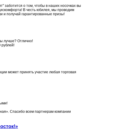
т" заботится о том, чтобы в наших носочках вы
дискомфорта! В честь юбилея, мы проводим
чки и получай гарантированные призы!
бы лучше? Отлично!
 рублей!
кции может принять участие любая торговая
ыми!
ная». Спасибо всем партнерам компании
осток!»