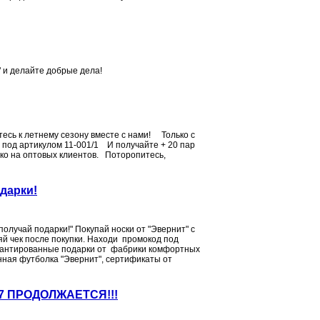
 и делайте добрые дела!
сь к летнему сезону вместе с нами! Только с
в под артикулом 11-001/1 И получайте + 20 пар
о на оптовых клиентов. Поторопитесь,
дарки!
получай подарки!" Покупай носки от "Эвернит" с
яй чек после покупки. Находи промокод под
рантированные подарки от фабрики комфортных
енная футболка "Эвернит", сертификаты от
17 ПРОДОЛЖАЕТСЯ!!!