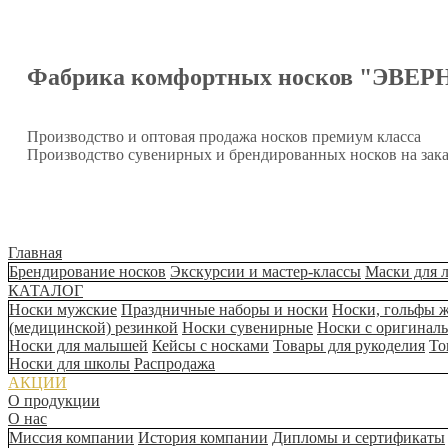
Фабрика комфортных носков "ЭВЕР
Производство и оптовая продажа носков премиум класса
Производство сувенирных и брендированных носков на зака
Главная
Брендирование носков
Экскурсии и мастер-классы
Маски для 
КАТАЛОГ
Носки мужские
Праздничные наборы и носки
Носки, гольфы 
(медицинской) резинкой
Носки сувенирные
Носки с оригинал
Носки для малышей
Кейсы с носками
Товары для рукоделия
То
Носки для школы
Распродажа
АКЦИИ
О продукции
О нас
Миссия компании
История компании
Дипломы и сертификаты