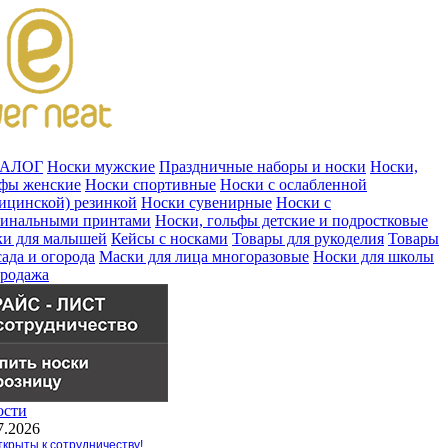
ТАЛОГ
Носки мужские
Праздничные наборы и носки
Носки,
ьфы женские
Носки спортивные
Носки с ослабленной
ицинской) резинкой
Носки сувенирные
Носки с
гинальными принтами
Носки, гольфы детские и подростковые
ки для малышей
Кейсы с носками
Товары для рукоделия
Товары
сада и огорода
Маски для лица многоразовые
Носки для школы
продажа
ости
7.2026
крыты к сотрудничеству!