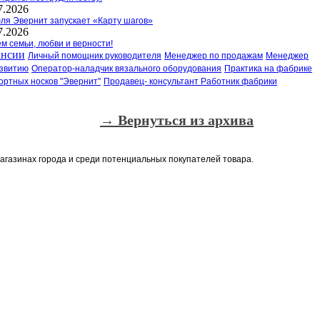
7.2026
ля Эвернит запускает «Карту шагов»
7.2026
м семьи, любви и верности!
ансии
Личный помощник руководителя
Менеджер по продажам
Менеджер
азвитию
Оператор-наладчик вязального оборудования
Практика на фабрике
ортных носков "Эвернит"
Продавец- консультант
Работник фабрики
→ Вернуться из архива
газинах города и среди потенциальных покупателей товара.