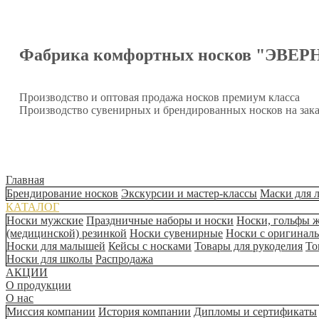
Фабрика комфортных носков "ЭВЕР
Производство и оптовая продажа носков премиум класса
Производство сувенирных и брендированных носков на зака
Главная
Брендирование носков
Экскурсии и мастер-классы
Маски для 
КАТАЛОГ
Носки мужские
Праздничные наборы и носки
Носки, гольфы 
(медицинской) резинкой
Носки сувенирные
Носки с оригинал
Носки для малышей
Кейсы с носками
Товары для рукоделия
То
Носки для школы
Распродажа
АКЦИИ
О продукции
О нас
Миссия компании
История компании
Дипломы и сертификаты