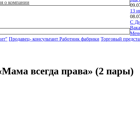
ия о компании
09.0
13 и
08.0
С Дн
Вак
Мен
нит"
Продавец- консультант
Работник фабрики
Торговый предста
«Мама всегда права» (2 пары)