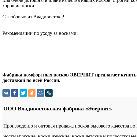
Мы очень дотошны в плане качества наших носков, строгий кон
хорошие носки.
С любовью из Владивостока!
Рекомендации по уходу за носками:
Фабрика комфортных носков ЭВЕРНИТ предлагает купить оп
доставкой по всей России.
ООО Владивостокская фабрика «Эвернит»
Производство и оптовая продажа носков высокого качества во
носки мужские, носки женские, носки детские и подростковые