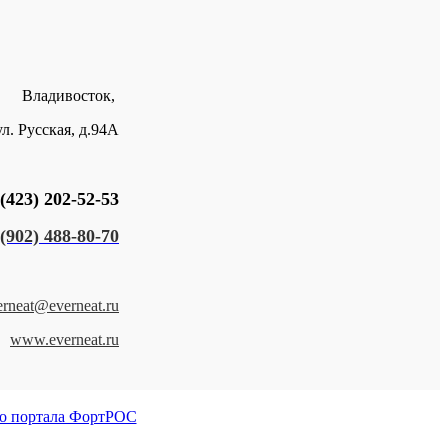
Владивосток,
ул. Русская, д.94А
(423) 202-52-53
(902) 488-80-70
erneat@everneat.ru
www.everneat.ru
о портала ФортРОС