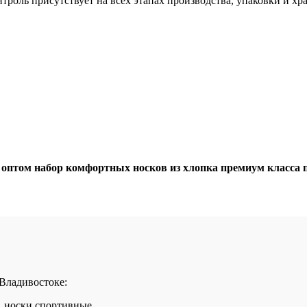
троль присутствует на всех этапах производства, упаковки и хр
том набор комфортных носков из хлопка премиум класса по 
 Владивостоке:
, носки спортивные.