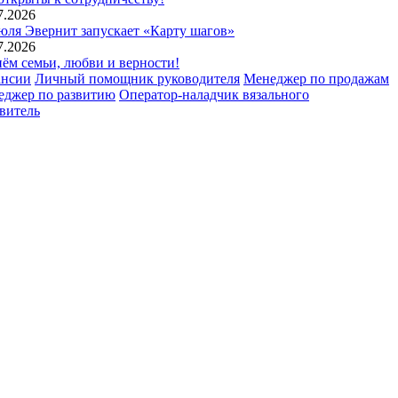
7.2026
юля Эвернит запускает «Карту шагов»
7.2026
ём семьи, любви и верности!
ансии
Личный помощник руководителя
Менеджер по продажам
еджер по развитию
Оператор-наладчик вязального
витель