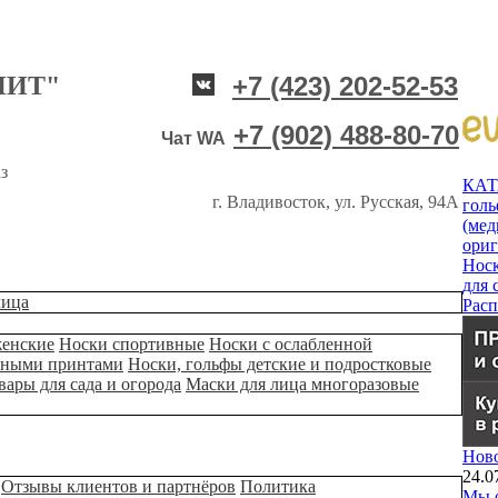
НИТ"
+7 (423) 202-52-53
+7 (902) 488-80-70
Чат WA
з
КА
г. Владивосток, ул. Русская, 94А
гол
(мед
ори
Нос
для 
лица
Рас
женские
Носки спортивные
Носки с ослабленной
ьными принтами
Носки, гольфы детские и подростковые
вары для сада и огорода
Маски для лица многоразовые
Нов
24.0
Отзывы клиентов и партнёров
Политика
Мы о