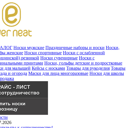
ТАЛОГ
Носки мужские
Праздничные наборы и носки
Носки,
ьфы женские
Носки спортивные
Носки с ослабленной
ицинской) резинкой
Носки сувенирные
Носки с
гинальными принтами
Носки, гольфы детские и подростковые
ки для малышей
Кейсы с носками
Товары для рукоделия
Товары
сада и огорода
Маски для лица многоразовые
Носки для школы
продажа
ости
7.2026
ткрыты к сотрудничеству!