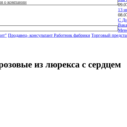
ия о компании
09.0
13 и
08.0
С Дн
Вак
Мен
нит"
Продавец- консультант
Работник фабрики
Торговый предста
розовые из люрекса с сердцем