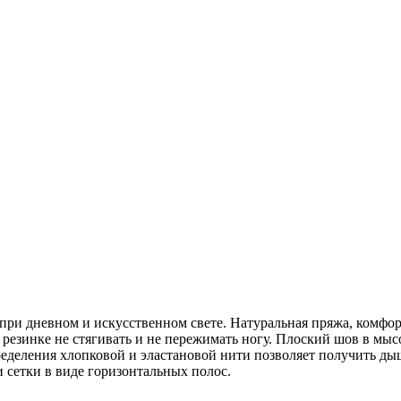
ри дневном и искусственном свете. Натуральная пряжа, комфорт
резинке не стягивать и не пережимать ногу. Плоский шов в мысо
ределения хлопковой и эластановой нити позволяет получить д
и сетки в виде горизонтальных полос.