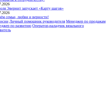
7.2026
юля Эвернит запускает «Карту шагов»
7.2026
ём семьи, любви и верности!
ансии
Личный помощник руководителя
Менеджер по продажам
еджер по развитию
Оператор-наладчик вязального
витель