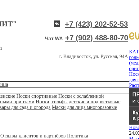
НИТ"
+7 (423) 202-52-53
+7 (902) 488-80-70
Чат WA
з
КА
г. Владивосток, ул. Русская, 94А
гол
(мед
ори
Нос
для 
лица
Рас
женские
Носки спортивные
Носки с ослабленной
ьными принтами
Носки, гольфы детские и подростковые
вары для сада и огорода
Маски для лица многоразовые
Нов
24.0
Отзывы клиентов и партнёров
Политика
Мы о