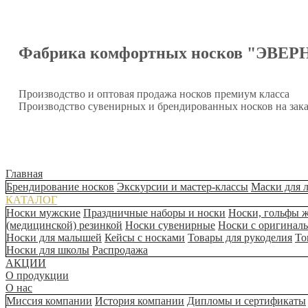
Фабрика комфортных носков "ЭВЕР
Производство и оптовая продажа носков премиум класса
Производство сувенирных и брендированных носков на зака
Главная
Брендирование носков
Экскурсии и мастер-классы
Маски для 
КАТАЛОГ
Носки мужские
Праздничные наборы и носки
Носки, гольфы 
(медицинской) резинкой
Носки сувенирные
Носки с оригинал
Носки для малышей
Кейсы с носками
Товары для рукоделия
То
Носки для школы
Распродажа
АКЦИИ
О продукции
О нас
Миссия компании
История компании
Дипломы и сертификаты