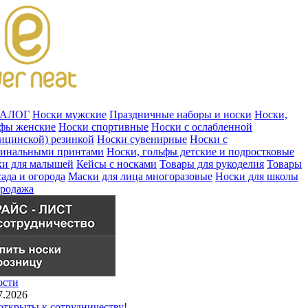
ТАЛОГ
Носки мужские
Праздничные наборы и носки
Носки,
ьфы женские
Носки спортивные
Носки с ослабленной
ицинской) резинкой
Носки сувенирные
Носки с
гинальными принтами
Носки, гольфы детские и подростковые
ки для малышей
Кейсы с носками
Товары для рукоделия
Товары
сада и огорода
Маски для лица многоразовые
Носки для школы
продажа
ости
7.2026
ткрыты к сотрудничеству!