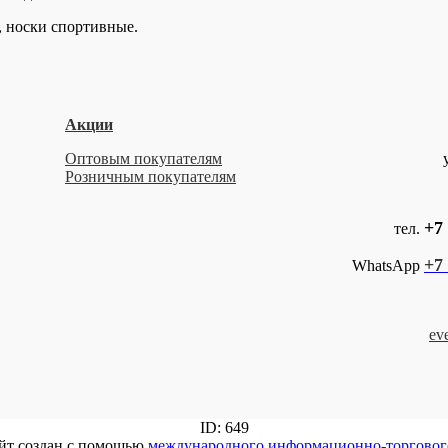
, носки спортивные.
Акции
Оптовым покупателям
Розничным покупателям
+7 
тел.
+7 
WhatsApp
ev
ID: 649
йт создан с помощью
международного информационно-торговог