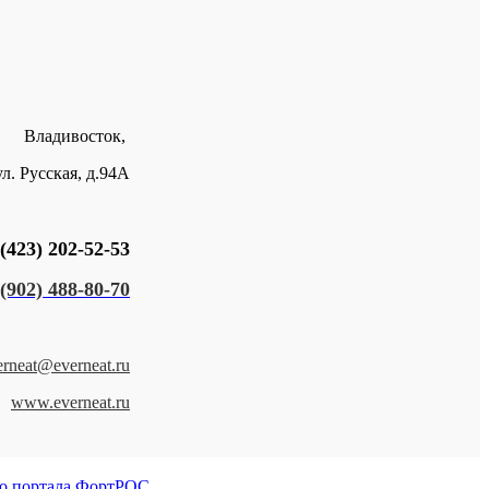
Владивосток,
ул. Русская, д.94А
(423) 202-52-53
(902) 488-80-70
erneat@everneat.ru
www.everneat.ru
о портала ФортРОС