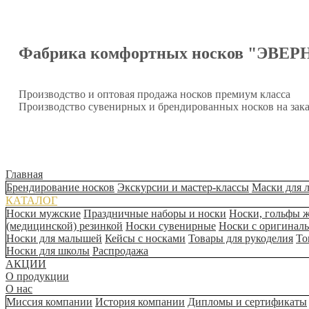
Фабрика комфортных носков "ЭВЕР
Производство и оптовая продажа носков премиум класса
Производство сувенирных и брендированных носков на зака
Главная
Брендирование носков
Экскурсии и мастер-классы
Маски для 
КАТАЛОГ
Носки мужские
Праздничные наборы и носки
Носки, гольфы 
(медицинской) резинкой
Носки сувенирные
Носки с оригинал
Носки для малышей
Кейсы с носками
Товары для рукоделия
То
Носки для школы
Распродажа
АКЦИИ
О продукции
О нас
Миссия компании
История компании
Дипломы и сертификаты