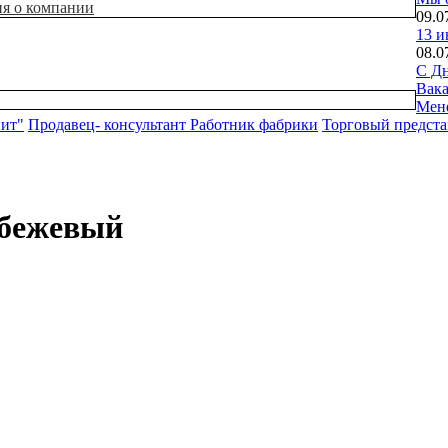
ия о компании
09.0
13 и
08.0
С Дн
Вак
Мен
нит"
Продавец- консультант
Работник фабрики
Торговый предста
 бежевый