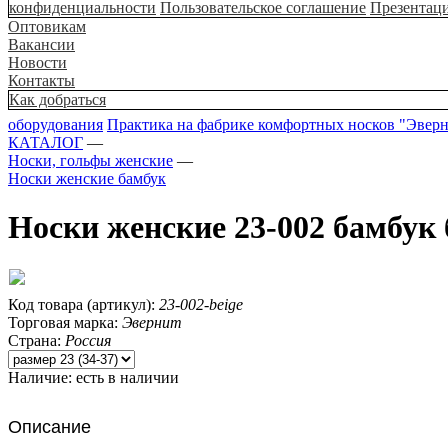
конфиденциальности
Пользовательское соглашение
Презентац
Оптовикам
Вакансии
Новости
Контакты
Как добраться
оборудования
Практика на фабрике комфортных носков "Эвер
КАТАЛОГ
—
Носки, гольфы женские
—
Носки женские бамбук
Носки женские 23-002 бамбук
Код товара (артикул):
23-002-beige
Торговая марка:
Эвернит
Страна:
Россия
Наличие:
есть в наличии
Описание