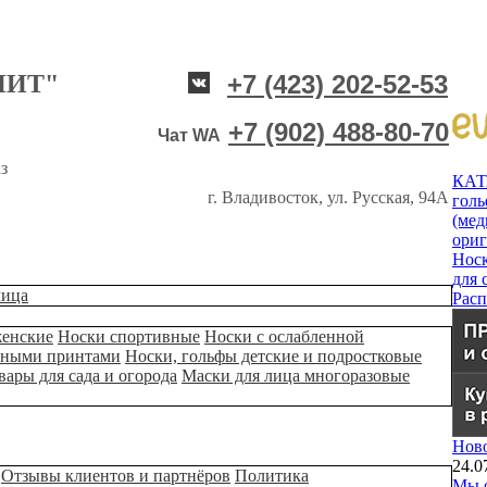
НИТ"
+7 (423) 202-52-53
+7 (902) 488-80-70
Чат WA
з
КА
г. Владивосток, ул. Русская, 94А
гол
(мед
ори
Нос
для 
лица
Рас
женские
Носки спортивные
Носки с ослабленной
ьными принтами
Носки, гольфы детские и подростковые
вары для сада и огорода
Маски для лица многоразовые
Нов
24.0
Отзывы клиентов и партнёров
Политика
Мы о