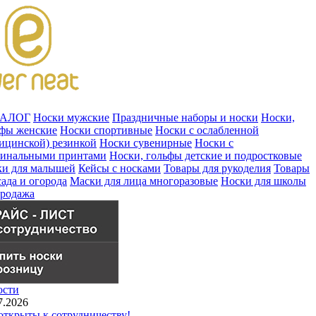
ТАЛОГ
Носки мужские
Праздничные наборы и носки
Носки,
ьфы женские
Носки спортивные
Носки с ослабленной
ицинской) резинкой
Носки сувенирные
Носки с
гинальными принтами
Носки, гольфы детские и подростковые
ки для малышей
Кейсы с носками
Товары для рукоделия
Товары
сада и огорода
Маски для лица многоразовые
Носки для школы
продажа
ости
7.2026
ткрыты к сотрудничеству!