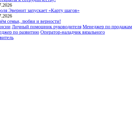
7.2026
юля Эвернит запускает «Карту шагов»
7.2026
ём семьи, любви и верности!
ансии
Личный помощник руководителя
Менеджер по продажам
еджер по развитию
Оператор-наладчик вязального
витель