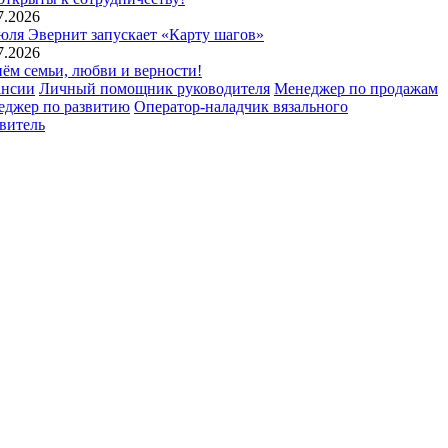
7.2026
юля Эвернит запускает «Карту шагов»
7.2026
ём семьи, любви и верности!
ансии
Личный помощник руководителя
Менеджер по продажам
еджер по развитию
Оператор-наладчик вязального
витель