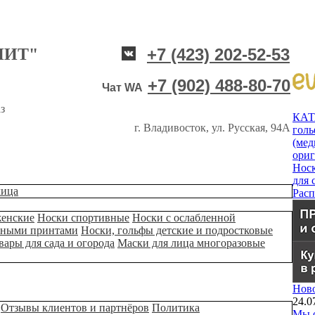
НИТ"
+7 (423) 202-52-53
+7 (902) 488-80-70
Чат WA
з
КА
г. Владивосток, ул. Русская, 94А
гол
(мед
ори
Нос
для 
лица
Рас
женские
Носки спортивные
Носки с ослабленной
ьными принтами
Носки, гольфы детские и подростковые
вары для сада и огорода
Маски для лица многоразовые
Нов
24.0
Отзывы клиентов и партнёров
Политика
Мы о