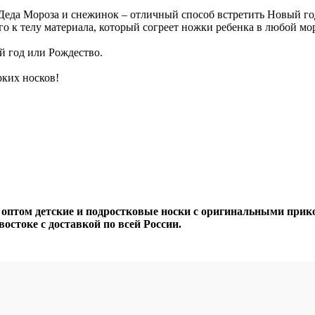
Деда Мороза и снежинок – отличный способ встретить Новый го
го к телу материала, который согреет ножки ребенка в любой мор
й год или Рождество.
ких носков!
птом детские и подростковые носки с оригинальными прик
остоке с доставкой по всей России.