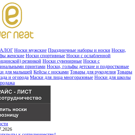
ТАЛОГ
Носки мужские
Праздничные наборы и носки
Носки,
ьфы женские
Носки спортивные
Носки с ослабленной
ицинской) резинкой
Носки сувенирные
Носки с
гинальными принтами
Носки, гольфы детские и подростковые
ки для малышей
Кейсы с носками
Товары для рукоделия
Товары
сада и огорода
Маски для лица многоразовые
Носки для школы
продажа
ости
7.2026
ткрыты к сотрудничеству!