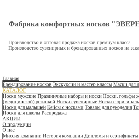
Фабрика комфортных носков "ЭВЕР
Производство и оптовая продажа носков премиум класса
Производство сувенирных и брендированных носков на зака
Главная
Брендирование носков
Экскурсии и мастер-классы
Маски для 
КАТАЛОГ
Носки мужские
Праздничные наборы и носки
Носки, гольфы 
(медицинской) резинкой
Носки сувенирные
Носки с оригинал
Носки для малышей
Кейсы с носками
Товары для рукоделия
То
Носки для школы
Распродажа
АКЦИИ
О продукции
О нас
Миссия компании
История компании
Дипломы и сертификаты