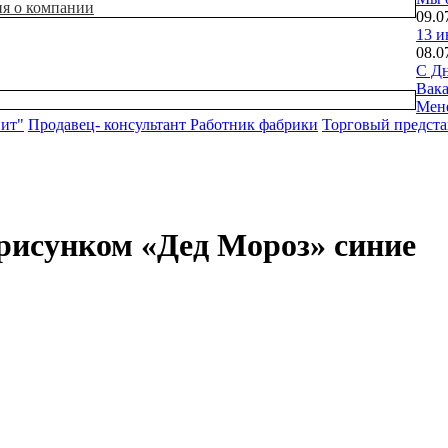
ия о компании
09.0
13 и
08.0
С Дн
Вак
Мен
нит"
Продавец- консультант
Работник фабрики
Торговый предста
 рисунком «Дед Мороз» синие