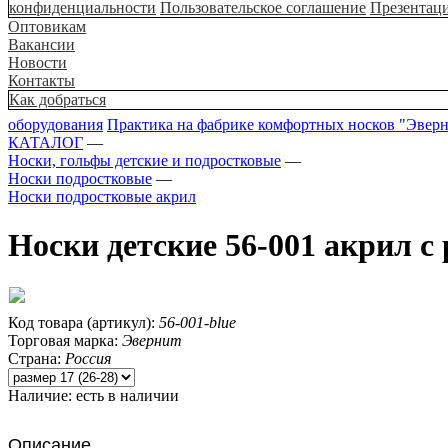
конфиденциальности
Пользовательское соглашение
Презентац
Оптовикам
Вакансии
Новости
Контакты
Как добраться
оборудования
Практика на фабрике комфортных носков "Эвер
КАТАЛОГ
—
Носки, гольфы детские и подростковые
—
Носки подростковые
—
Носки подростковые акрил
Носки детские 56-001 акрил с
Код товара (артикул):
56-001-blue
Торговая марка:
Эвернит
Страна:
Россия
Наличие:
есть в наличии
Описание