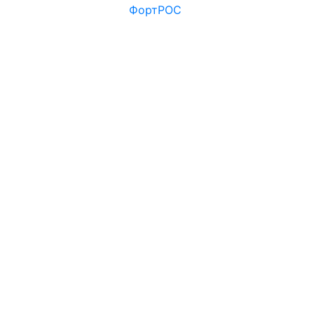
ФортРОС