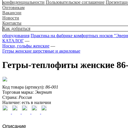
конфиденциальности
Пользовательское соглашение
Презентац
Оптовикам
Вакансии
Новости
Контакты
Как добраться
оборудования
Практика на фабрике комфортных носков "Эвер
КАТАЛОГ
—
Носки, гольфы женские
—
Гетры женские шерстяные и акриловые
Гетры-теплофиты женские 86-
Код товара (артикул):
86-001
Торговая марка:
Эвернит
Страна:
Россия
Наличие:
есть в наличии
Описание