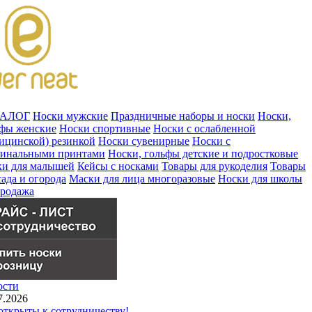
ТАЛОГ
Носки мужские
Праздничные наборы и носки
Носки,
ьфы женские
Носки спортивные
Носки с ослабленной
ицинской) резинкой
Носки сувенирные
Носки с
гинальными принтами
Носки, гольфы детские и подростковые
ки для малышей
Кейсы с носками
Товары для рукоделия
Товары
сада и огорода
Маски для лица многоразовые
Носки для школы
продажа
ости
7.2026
ткрыты к сотрудничеству!