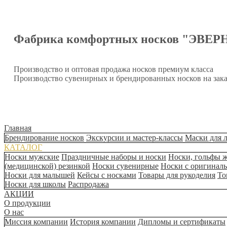
Фабрика комфортных носков "ЭВЕР
Производство и оптовая продажа носков премиум класса
Производство сувенирных и брендированных носков на зака
Главная
Брендирование носков
Экскурсии и мастер-классы
Маски для 
КАТАЛОГ
Носки мужские
Праздничные наборы и носки
Носки, гольфы 
(медицинской) резинкой
Носки сувенирные
Носки с оригинал
Носки для малышей
Кейсы с носками
Товары для рукоделия
То
Носки для школы
Распродажа
АКЦИИ
О продукции
О нас
Миссия компании
История компании
Дипломы и сертификаты