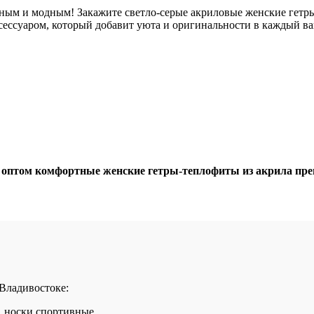
тным и модным! Закажите светло-серые акриловые женские гетры
ессуаром, который добавит уюта и оригинальности в каждый ваш 
птом комфортные женские гетры-теплофиты из акрила преми
 Владивостоке:
, носки спортивные.