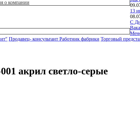
ия о компании
09.0
13 и
08.0
С Дн
Вак
Мен
нит"
Продавец- консультант
Работник фабрики
Торговый предста
001 акрил светло-серые