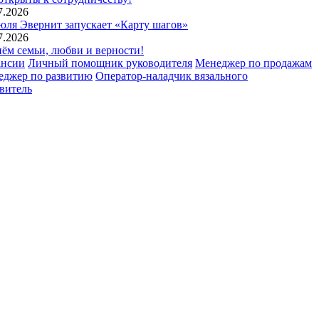
7.2026
юля Эвернит запускает «Карту шагов»
7.2026
ём семьи, любви и верности!
ансии
Личный помощник руководителя
Менеджер по продажам
еджер по развитию
Оператор-наладчик вязального
витель