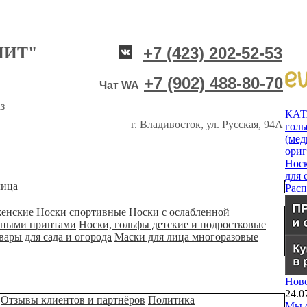
НИТ"
+7 (423) 202-52-53
+7 (902) 488-80-70
Чат WA
з
КА
г. Владивосток, ул. Русская, 94А
гол
(мед
ори
Нос
для 
лица
Рас
женские
Носки спортивные
Носки с ослабленной
ьными принтами
Носки, гольфы детские и подростковые
вары для сада и огорода
Маски для лица многоразовые
Нов
24.0
Отзывы клиентов и партнёров
Политика
Мы о