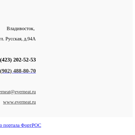
Владивосток,
ул. Русская, д.94А
(423) 202-52-53
(902) 488-80-70
erneat@everneat.ru
www.everneat.ru
о портала ФортРОС